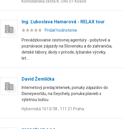
Kostolianska cesta 8 , 040 01 Košice
Ing. Ľuboslava Hamarová - RELAX tour
Pridať hodnotenie
Prevádzkovanie cestovnej agentúry - pobytové a
poznávacie zájazdy na Slovensku a do zahraničia,
detské tábory, školy v prírode, lyžiarske výcviky,
let...
David Žemlička
Internetový predaj leteniek, ponuky zájazdov do
Disneyworldu, na Seychely, ponuka plavieb s
výletnou loďou.
Hybernská 1613/38 , 111 21 Praha