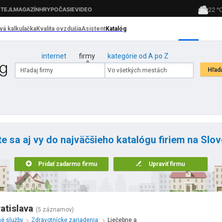
internet
firmy
kategórie od A po Z
te sa aj vy do najväčšieho katalógu firiem na Slo
Pridať zadarmo firmu
Upraviť firmu
atislava
(5 záznamov)
né služby
Zdravotnícke zariadenia
Liečebne a