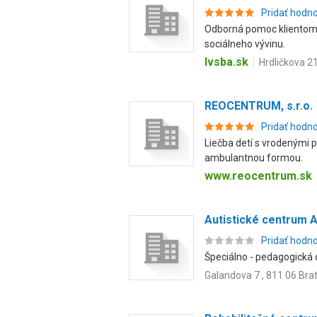
Pridať hodn
Odborná pomoc klientom
sociálneho vývinu.
lvsba.sk
Hrdličkova 21
REOCENTRUM, s.r.o.
Pridať hodn
Liečba detí s vrodenými 
ambulantnou formou.
www.reocentrum.sk
Autistické centrum A
Pridať hodn
Špeciálno - pedagogická 
Galandova 7 , 811 06 Brat