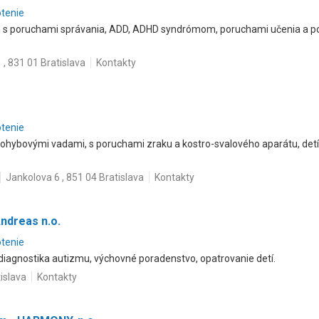
otenie
 s poruchami správania, ADD, ADHD syndrómom, poruchami učenia a 
 , 831 01 Bratislava
Kontakty
otenie
pohybovými vadami, s poruchami zraku a kostro-svalového aparátu, detí 
Jankolova 6 , 851 04 Bratislava
Kontakty
ndreas n.o.
otenie
diagnostika autizmu, výchovné poradenstvo, opatrovanie detí.
islava
Kontakty