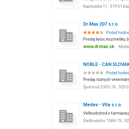
Kapitulská 11 , 974 01 Ba
Dr.Max 207 s.r.o.
Pridať hodn
Predaj liečiv, kozmetiky, 
www.drmax.sk
Molda
NOBLE - CAN SLOVAKIA
Pridať hodn
Predaj rôznych veterinárny
Športová 5305/76 , 929 
Medex - Vita s.r.o.
Veľkoobchod s farmaceut
Radlinského 1584/75 , 92