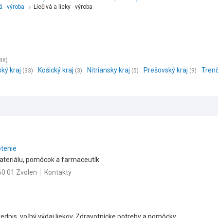
á - výroba
Liečivá a lieky - výroba
88)
ský kraj
Košický kraj
Nitriansky kraj
Prešovský kraj
Trenč
(33)
(3)
(5)
(9)
otenie
ateriálu, pomôcok a farmaceutík.
60 01 Zvolen
Kontakty
predpis, voľný výdaj liekov. Zdravotnícke potreby a pomôcky.