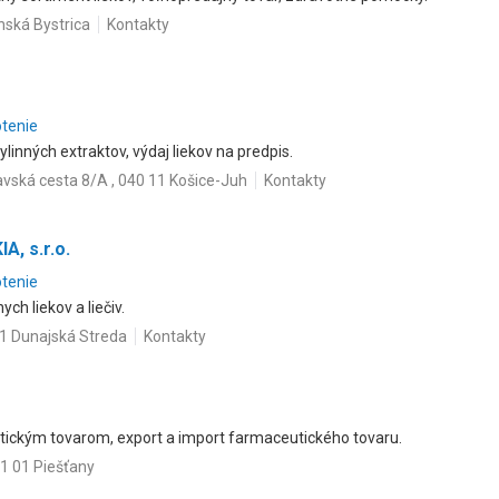
nská Bystrica
Kontakty
otenie
bylinných extraktov, výdaj liekov na predpis.
vská cesta 8/A , 040 11 Košice-Juh
Kontakty
, s.r.o.
otenie
ch liekov a liečiv.
01 Dunajská Streda
Kontakty
ickým tovarom, export a import farmaceutického tovaru.
1 01 Piešťany