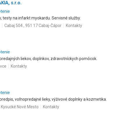
A, s.r.o.
otenie
, testy na infarkt myokardu. Servisné služby.
Cabaj 504 , 951 17 Cabaj-Čápor
Kontakty
otenie
opredajných liekov, doplnkov, zdravotníckych pomôcok.
ovce
Kontakty
otenie
 predpis, voľnopredajné lieky, výživové doplnky a kozmetika.
1 Kysucké Nové Mesto
Kontakty