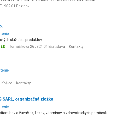
E , 902 01 Pezinok
o.
otenie
kých služieb a produktov.
.sk
Tomášikova 26 , 821 01 Bratislava
Kontakty
otenie
1 Košice
Kontakty
SARL, organizačná zložka
otenie
, vitamínov a žuvačiek, liekov, vitamínov a zdravotníckych pomôcok.