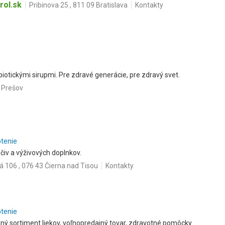
rol.sk
Pribinova 25 , 811 09 Bratislava
Kontakty
iotickými sirupmi. Pre zdravé generácie, pre zdravý svet.
 Prešov
otenie
iečiv a výživových doplnkov.
á 106 , 076 43 Čierna nad Tisou
Kontakty
otenie
ný sortiment liekov, voľnopredajný tovar, zdravotné pomôcky.