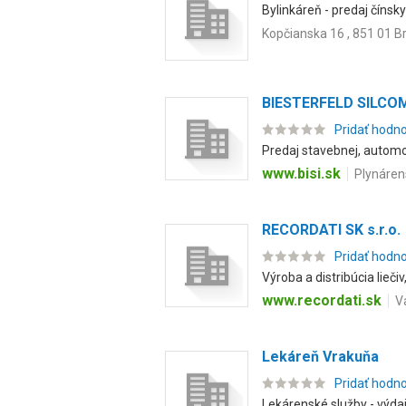
Bylinkáreň - predaj čínskyc
Kopčianska 16 , 851 01 Br
BIESTERFELD SILCOM 
Pridať hodn
Predaj stavebnej, automob
www.bisi.sk
Plynárens
RECORDATI SK s.r.o.
Pridať hodn
Výroba a distribúcia lieči
www.recordati.sk
V
Lekáreň Vrakuňa
Pridať hodn
Lekárenské služby - výda