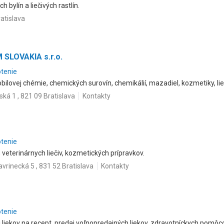
h bylín a liečivých rastlín.
atislava
SLOVAKIA s.r.o.
otenie
ilovej chémie, chemických surovín, chemikálií, mazadiel, kozmetiky, lie
ká 1 , 821 09 Bratislava
Kontakty
otenie
v, veterinárnych liečiv, kozmetických prípravkov.
avrinecká 5 , 831 52 Bratislava
Kontakty
otenie
j liekov na recept, predaj voľnopredajných liekov, zdravotníckych pomô