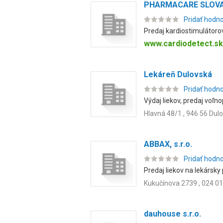
PHARMACARE SLOVAKI
Pridať hodn
Predaj kardiostimulátorov
www.cardiodetect.sk
Lekáreň Dulovská
Pridať hodn
Výdaj liekov, predaj voľn
Hlavná 48/1 , 946 56 Dul
ABBAX, s.r.o.
Pridať hodn
Predaj liekov na lekársky
Kukučínova 2739 , 024 0
dauhouse s.r.o.