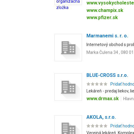
www.vysokycholeste
www.champix.sk
www.pfizer.sk
Marmanemi s. r. o.
Internetový obchod s prob
Marka Čulena 34 , 080 01
BLUE-CROSS s.r.o.
Pridať hodn
Lekáreň - predaj liekov, l
www.drmax.sk
Hlavn
AKOLA, s.r.o.
Pridať hodn
Verejná lekáreň. Komplex