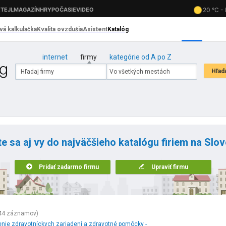
internet
firmy
kategórie od A po Z
te sa aj vy do najväčšieho katalógu firiem na Slo
Pridať zadarmo firmu
Upraviť firmu
44 záznamov)
nie zdravotníckych zariadení a zdravotné pomôcky -