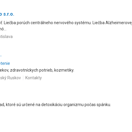
s.r.o.
. Liečba porúch centrálneho nervového systému. Liečba Alzheimerovej
ó...
tislava
.
otenie
liekov, zdravotníckych potrieb, kozmetiky.
nský Ruskov
Kontakty
 Pad, ktoré sú určené na detoxikáciu organizmu počas spánku.