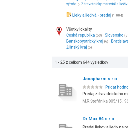
výroba
Zdravotnícky materiál a liečiv
Lieky a liečivá - predaj
(1 004)
Všetky lokality
Česká republika
Slovensko
(53)
(5
Banskobystrický kraj
Bratislav
(6)
Žilinský kraj
(5)
1 - 25 z celkom 644 výsledkov
Janapharm s.r.o.
Pridať hodn
Predaj zdravotníckeho m
M.R.Štefánika 805/15 , 9
Dr.Max 84 s.r.o.
Predaj liekov a liečiv na 