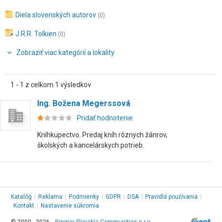
Diela slovenských autorov
(0)
J.R.R. Tolkien
(0)
Zobraziť viac kategórií a lokality
1 - 1 z celkom 1 výsledkov
Ing. Božena Megerssová
Pridať hodnotenie
Kníhkupectvo. Predaj kníh rôznych žánrov,
školských a kancelárskych potrieb.
Katalóg
|
Reklama
|
Podmienky
|
GDPR
|
DSA
|
Pravidlá používania
|
Kontakt
|
Nastavenie súkromia