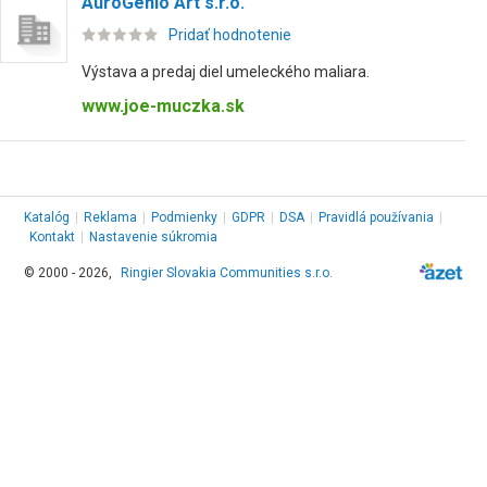
AuroGenio Art s.r.o.
Pridať hodnotenie
Výstava a predaj diel umeleckého maliara.
www.joe-muczka.sk
Katalóg
|
Reklama
|
Podmienky
|
GDPR
|
DSA
|
Pravidlá používania
|
Kontakt
|
Nastavenie súkromia
© 2000 - 2026,
Ringier Slovakia Communities s.r.o.