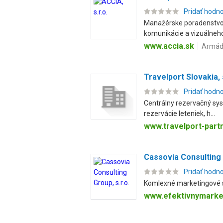
Pridať hodn
Manažérske poradenstvo a 
komunikácie a vizuálneho
www.accia.sk
Armádn
Travelport Slovakia, s
Pridať hodn
Centrálny rezervačný sys
rezervácie leteniek, h...
www.travelport-part
Cassovia Consulting 
Pridať hodn
Komlexné marketingové sl
www.efektivnymarke