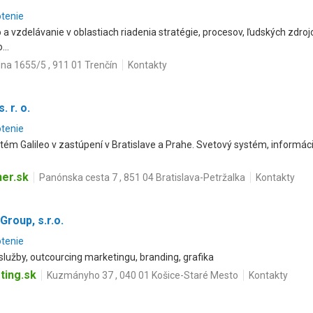
otenie
vzdelávanie v oblastiach riadenia stratégie, procesov, ľudských zdrojov, 
...
a 1655/5 , 911 01 Trenčín
Kontakty
. r. o.
otenie
tém Galileo v zastúpení v Bratislave a Prahe. Svetový systém, informác
ner.sk
Panónska cesta 7 , 851 04 Bratislava-Petržalka
Kontakty
Group, s.r.o.
otenie
užby, outcourcing marketingu, branding, grafika
ting.sk
Kuzmányho 37 , 040 01 Košice-Staré Mesto
Kontakty