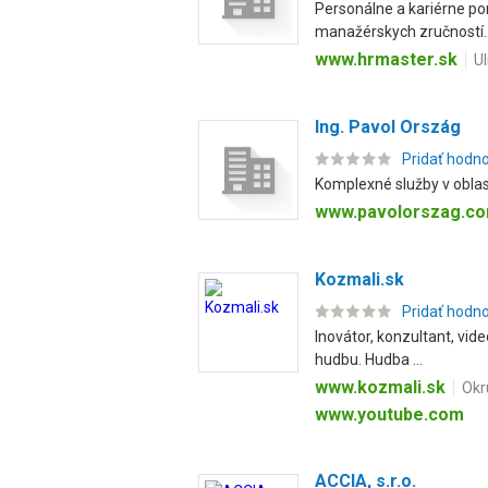
Personálne a kariérne por
manažérskych zručností..
www.hrmaster.sk
Ul
Ing. Pavol Ország
Pridať hodn
Komplexné služby v oblas
www.pavolorszag.c
Kozmali.sk
Pridať hodn
Inovátor, konzultant, vide
hudbu. Hudba ...
www.kozmali.sk
Okr
www.youtube.com
ACCIA, s.r.o.