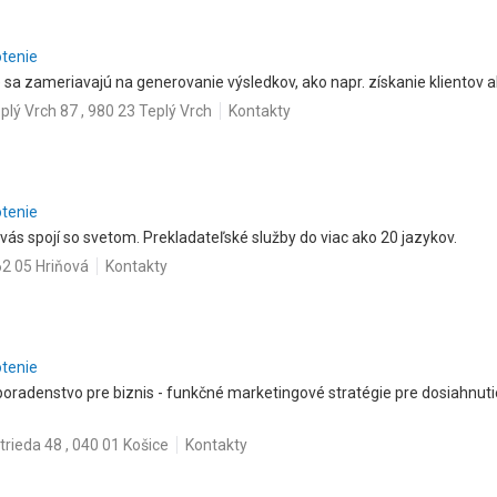
otenie
 sa zameriavajú na generovanie výsledkov, ako napr. získanie klientov 
plý Vrch 87 , 980 23 Teplý Vrch
Kontakty
otenie
ý vás spojí so svetom. Prekladateľské služby do viac ako 20 jazykov.
62 05 Hriňová
Kontakty
otenie
oradenstvo pre biznis - funkčné marketingové stratégie pre dosiahnutie
trieda 48 , 040 01 Košice
Kontakty