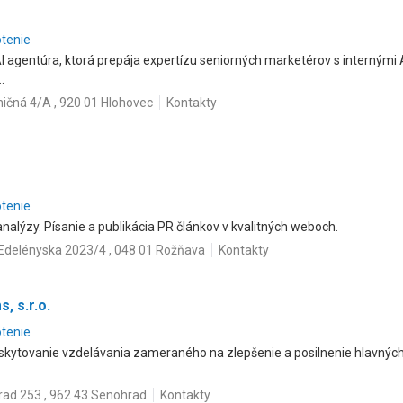
otenie
agentúra, ktorá prepája expertízu seniorných marketérov s internými AI
.
ničná 4/A , 920 01 Hlohovec
Kontakty
otenie
nalýzy. Písanie a publikácia PR článkov v kvalitných weboch.
Edelényska 2023/4 , 048 01 Rožňava
Kontakty
 s.r.o.
otenie
oskytovanie vzdelávania zameraného na zlepšenie a posilnenie hlavnýc
ad 253 , 962 43 Senohrad
Kontakty