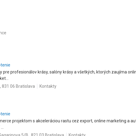
ince
otenie
y pre profesionálov krásy, salóny krásy a všetkých, ktorých zaujíma onl
et...
 831 06 Bratislava
Kontakty
otenie
rce projektom s akceleráciou rastu cez export, online marketing a aut
..
Gagarinova 5/B , 821 03 Bratislava
Kontakty