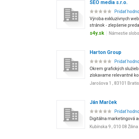
SEO media s.r.o.
Pridať hodn
Výroba exkluzívnych webo
stránok - zlepšenie predaj
s4y.sk
Námestie slobo
Harton Group
Pridať hodn
Okrem grafických služieb
získavame relevantné konv
Jarošova 1 , 83101 Brati
Ján Marček
Pridať hodn
Digitálna marketingová a
Kubínska 9 , 010 08 Žilina