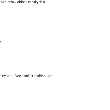
 Školenia v oblasti mäkkých a
v.
álny kreatívec a snílek s vášňou pre