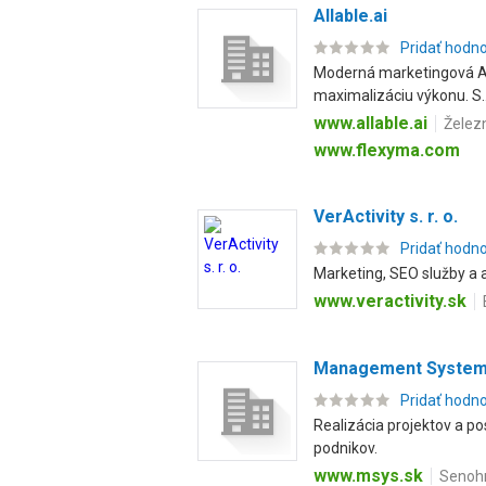
Allable.ai
Pridať hodn
Moderná marketingová AI 
maximalizáciu výkonu. S..
www.allable.ai
Želez
www.flexyma.com
VerActivity s. r. o.
Pridať hodn
Marketing, SEO služby a a
www.veractivity.sk
Management Systems,
Pridať hodn
Realizácia projektov a p
podnikov.
www.msys.sk
Senohr