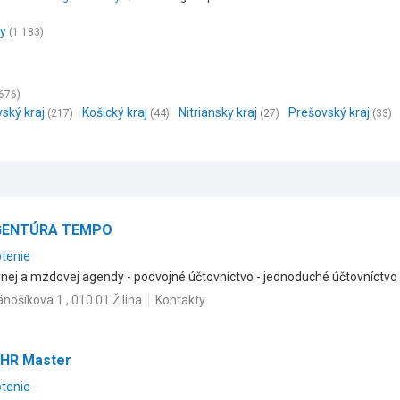
zy
(1 183)
676)
vský kraj
Košický kraj
Nitriansky kraj
Prešovský kraj
(217)
(44)
(27)
(33)
 AGENTÚRA TEMPO
otenie
ovnej a mzdovej agendy - podvojné účtovníctvo - jednoduché účtovníctvo 
ánošíkova 1 , 010 01 Žilina
Kontakty
- HR Master
otenie