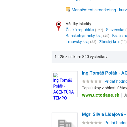
Manažment a marketing - kur
Všetky lokality
Česká republika
Slovensko
(127)
(
Banskobystrický kraj
Bratisla
(40)
Trnavský kraj
Žilinský kraj
(33)
(30)
1 - 25 z celkom 840 výsledkov
Ing.Tomáš Polák -
Pridať hodn
Top služby v oblasti účt
www.uctodane.sk
J
Mgr. Silvia Lidajová 
Pridať hodn