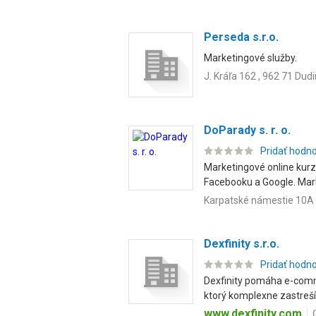
Perseda s.r.o.
Marketingové služby.
J. Kráľa 162 , 962 71 Dud
DoParady s. r. o.
Pridať hodn
Marketingové online kurz
Facebooku a Google. Mark
Karpatské námestie 10A ,
Dexfinity s.r.o.
Pridať hodn
Dexfinity pomáha e-comme
ktorý komplexne zastreší .
www.dexfinity.com