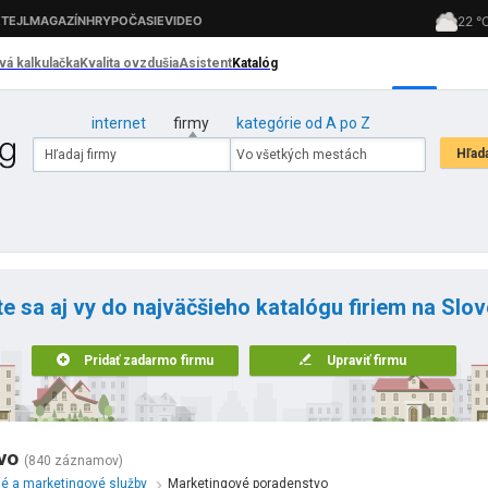
internet
firmy
kategórie od A po Z
te sa aj vy do najväčšieho katalógu firiem na Slo
Pridať zadarmo firmu
Upraviť firmu
vo
(840 záznamov)
é a marketingové služby
Marketingové poradenstvo