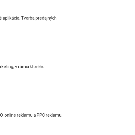
 aplikácie. Tvorba predajných
keting, v rámci ktorého
EO, online reklamu a PPC reklamu.