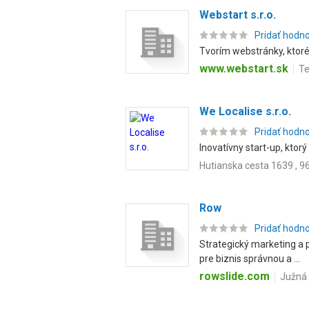
Webstart s.r.o.
Pridať hodn
Tvorím webstránky, ktoré
www.webstart.sk
Te
We Localise s.r.o.
Pridať hodn
Inovatívny start-up, ktor
Hutianska cesta 1639 , 9
Row
Pridať hodn
Strategický marketing a p
pre biznis správnou a ...
rowslide.com
Južná 