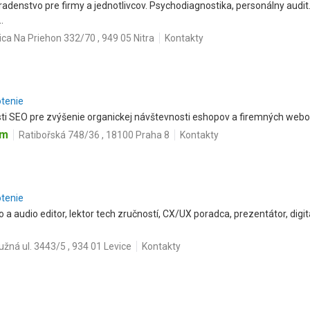
adenstvo pre firmy a jednotlivcov. Psychodiagnostika, personálny audit.
.
ica Na Priehon 332/70 , 949 05 Nitra
Kontakty
otenie
ti SEO pre zvýšenie organickej návštevnosti eshopov a firemných webo
om
Ratibořská 748/36 , 18100 Praha 8
Kontakty
otenie
o a audio editor, lektor tech zručností, CX/UX poradca, prezentátor, digit
užná ul. 3443/5 , 934 01 Levice
Kontakty