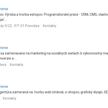
otenie
v. Výroba a tvorba eshopov. Programátorské práce - CRM, CMS, vlastné
a/...
dy 9/22 , 971 01 Prievidza
Kontakty
otenie
 sa zameriavane na marketing na sociálnych sieťach či výkonnostný mar
erzie a ...
slava
Kontakty
otenie
gentúra zameraná na: tvorbu web stránok, e-shopov, grafický dizajn, S
Kontakty