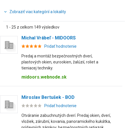
Zobraziť viac kategórií a lokality
1 - 25 z celkom 149 výsledkov
Michal Vrábeľ - MIDOORS
Pridať hodnotenie
Predaj a montáž bezpečnostných dverí,
plastových okien, eurookien, žalúzií, roliet a
tieniacej techniky.
midoors.webnode.sk
Miroslav Bertušek - BOD
Pridať hodnotenie
Otváranie zabuchnutých dverí. Predaj okien, dverí,
vložiek, zárubní, kovania, panoramického kukátka,
prídavných zámkov, bezpečnostných retiazok,