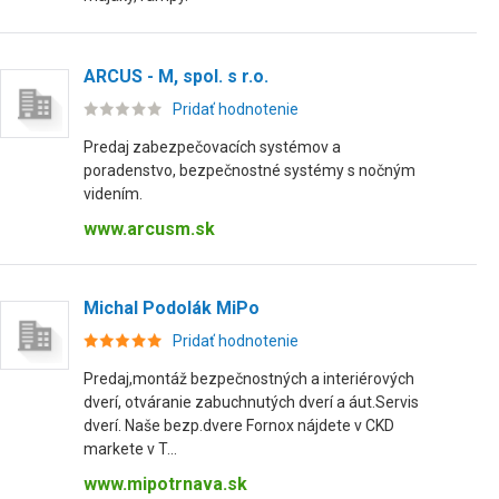
ARCUS - M, spol. s r.o.
Pridať hodnotenie
Predaj zabezpečovacích systémov a
poradenstvo, bezpečnostné systémy s nočným
videním.
www.arcusm.sk
Michal Podolák MiPo
Pridať hodnotenie
Predaj,montáž bezpečnostných a interiérových
dverí, otváranie zabuchnutých dverí a áut.Servis
dverí. Naše bezp.dvere Fornox nájdete v CKD
markete v T...
www.mipotrnava.sk