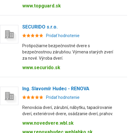
www.topguard.sk
SECURIDO s.r.o.
Pridať hodnotenie
Protipožiarne bezpečnostné dvere s
bezpečnostnou zárubňou. Výmena starých zverí
za nové. Výroba dverí.
www.securido.sk
Ing. Slavomír Hudec - RENOVA
Pridať hodnotenie
Renovácia dverí, zárubní, nábytku, tapacírovanie
dverí, exteriérové dvere, osádzanie dverí, prahov.
www.novedvere.wbl.sk
www.renovahudec.weblahko.sk