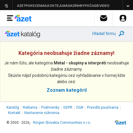
Hľadať firmu
Kategória neobsahuje žiadne záznamy!
Je nám ľúto, ale kategória
Metal - skupiny a interpréti
neobsahuje
žiadne záznamy.
Skúste nájsť podobnú kategóriu cez vyhľadávanie v hornej lište
alebo cez:
Zoznam kategórií
Katalóg
|
Reklama
|
Podmienky
|
GDPR
|
DSA
|
Pravidlá používania
|
Kontakt
|
Nastavenie súkromia
© 2000 - 2026,
Ringier Slovakia Communities s.r.o.