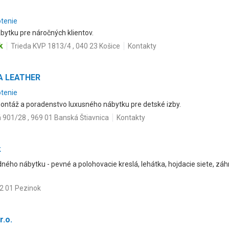
otenie
bytku pre náročných klientov.
k
Trieda KVP 1813/4 , 040 23 Košice
Kontakty
A LEATHER
otenie
 montáž a poradenstvo luxusného nábytku pre detské izby.
 901/28 , 969 01 Banská Štiavnica
Kontakty
k
ého nábytku - pevné a polohovacie kreslá, lehátka, hojdacie siete, záh
02 01 Pezinok
r.o.