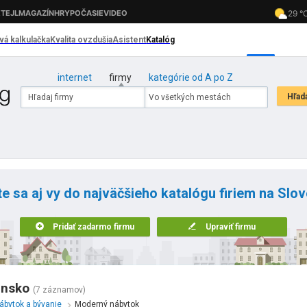
internet
firmy
kategórie od A po Z
te sa aj vy do najväčšieho katalógu firiem na Slo
Pridať zadarmo firmu
Upraviť firmu
ensko
(7 záznamov)
ábytok a bývanie
Moderný nábytok