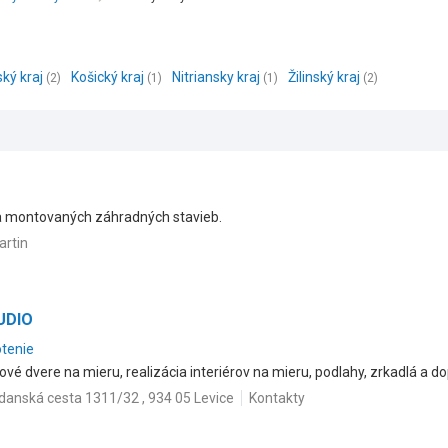
ský kraj
Košický kraj
Nitriansky kraj
Žilinský kraj
(2)
(1)
(1)
(2)
ia montovaných záhradných stavieb.
artin
TUDIO
otenie
ové dvere na mieru, realizácia interiérov na mieru, podlahy, zrkadlá a do
danská cesta 1311/32 , 934 05 Levice
Kontakty