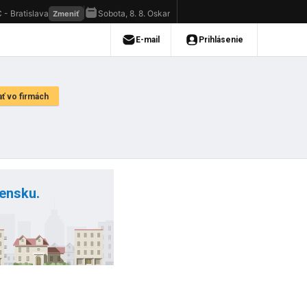
vensku.