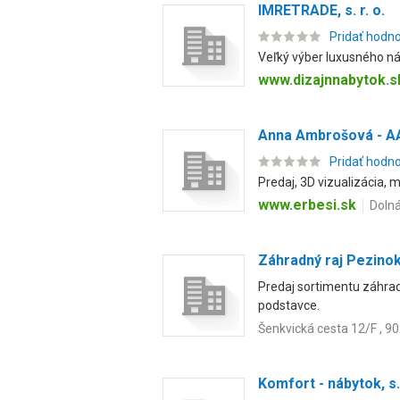
IMRETRADE, s. r. o.
Pridať hodn
Veľký výber luxusného ná
www.dizajnnabytok.s
Anna Ambrošová - A
Pridať hodn
Predaj, 3D vizualizácia,
www.erbesi.sk
Dolná
Záhradný raj Pezino
Predaj sortimentu záhradn
podstavce.
Šenkvická cesta 12/F , 9
Komfort - nábytok, s.