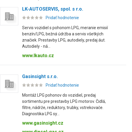
LK-AUTOSERVIS, spol. s r.o.
Pridať hodnotenie
Servis vozidiel s pohonom LPG, meranie emisií
benzín/LPG, bežná údržba a servis všetkých
značiek. Prestavby LPG, autodiely, predaj áut.
Autodiely - ná...
www.lkauto.cz
Gasinsight s.r.o.
Pridať hodnotenie
Montáž LPG pohonov do vozidiel, predaj
sortimentu pre prestavby LPG motorov. Čidlá,
filtre, nádrže, reduktory, trubky, vstrekovače.
Diagnostika LPG sy...
www.gasinsight.cz
www.diesel-gas.cz