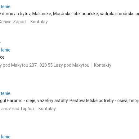
otenie
domov a bytov, Maliarske, Murárske, obkladačské, sadrokartonárske p
 Košice-Západ
Kontakty
.
otenie
áce
y pod Makytou 207 , 020 55 Lazy pod Makytou
Kontakty
otenie
l Paramo - oleje, vazelíny asfalty. Pestovateľské potreby - osivá, hnojiv
Vranov nad Topľou
Kontakty
otenie