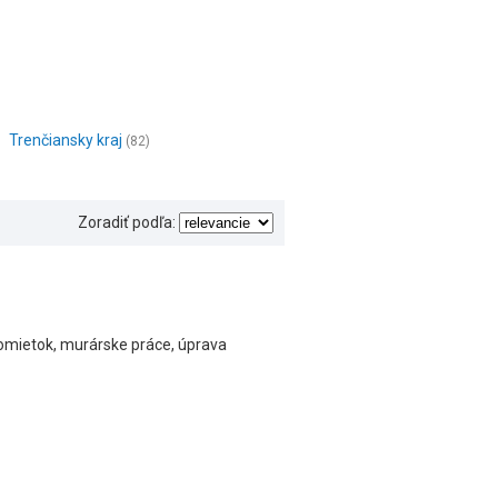
Trenčiansky kraj
(82)
Zoradiť podľa:
omietok, murárske práce, úprava