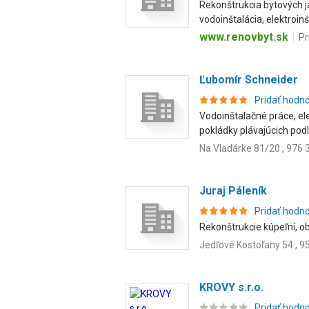
Rekonštrukcia bytových ja
vodoinštalácia, elektroinšt
www.renovbyt.sk
Pr
Ľubomír Schneider
Pridať hodn
Vodoinštalačné práce, el
pokládky plávajúcich podlá
Na Vladárke 81/20 , 976 
Juraj Páleník
Pridať hodn
Rekonštrukcie kúpeľní, o
Jedľové Kostoľany 54 , 9
KROVY s.r.o.
Pridať hodn