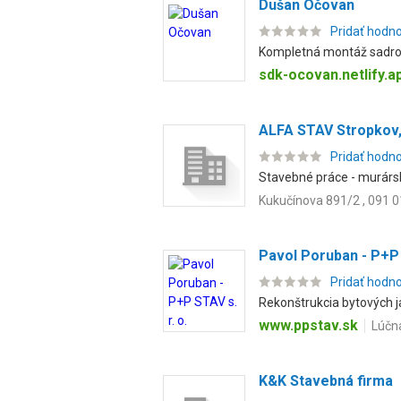
Dušan Očovan
Pridať hodn
Kompletná montáž sadrok
sdk-ocovan.netlify.a
ALFA STAV Stropkov, 
Pridať hodn
Stavebné práce - murárske
Kukučínova 891/2 , 091 0
Pavol Poruban - P+P 
Pridať hodn
Rekonštrukcia bytových ja
www.ppstav.sk
Lúčna
K&K Stavebná firma