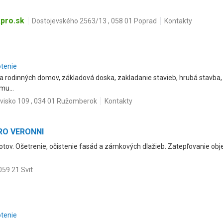
pro.sk
Dostojevského 2563/13 , 058 01 Poprad
Kontakty
otenie
a rodinných domov, základová doska, zakladanie stavieb, hrubá stavb
mu...
avisko 109 , 034 01 Ružomberok
Kontakty
RO VERONNI
plotov. Ošetrenie, očistenie fasád a zámkových dlažieb. Zatepľovanie obj
059 21 Svit
otenie