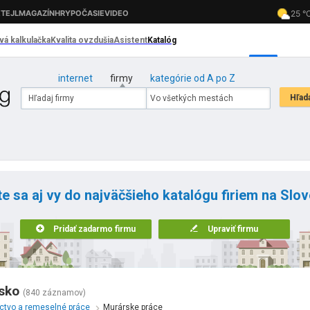
internet
firmy
kategórie od A po Z
te sa aj vy do najväčšieho katalógu firiem na Slo
Pridať zadarmo firmu
Upraviť firmu
sko
(840 záznamov)
íctvo a remeselné práce
Murárske práce