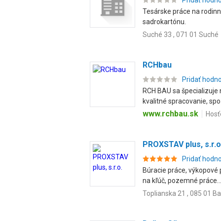
Pridať hodn
Tesárske práce na rodinn
sadrokartónu.
Suché 33 , 071 01 Suché
RCHbau
Pridať hodn
RCH BAU sa špecializuje 
kvalitné spracovanie, spoľa
www.rchbau.sk
Hosť
PROXSTAV plus, s.r.o
Pridať hodn
Búracie práce, výkopové 
na kľúč, pozemné práce..
Toplianska 21 , 085 01 B