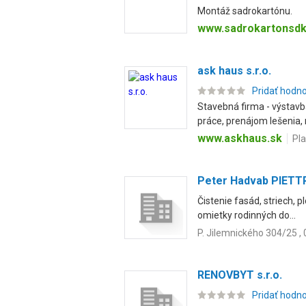
Montáž sadrokartónu.
www.sadrokartonsdk
ask haus s.r.o.
Pridať hodn
Stavebná firma - výstavb
práce, prenájom lešenia, 
www.askhaus.sk
Pl
Peter Hadvab PIETT
Čistenie fasád, striech, 
omietky rodinných do...
P. Jilemnického 304/25 , 
RENOVBYT s.r.o.
Pridať hodn