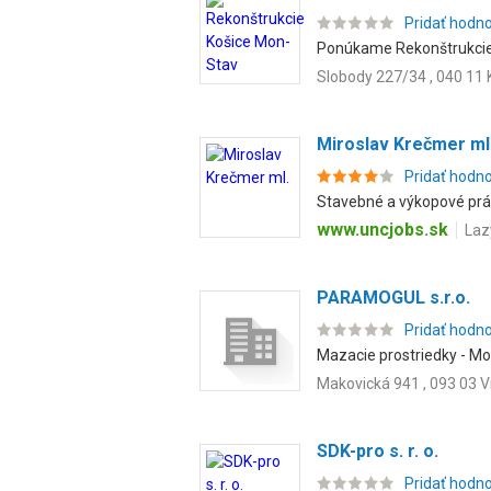
Pridať hodn
Ponúkame Rekonštrukcie 
Slobody 227/34 , 040 11
Miroslav Krečmer ml
Pridať hodn
Stavebné a výkopové pr
www.uncjobs.sk
Laz
PARAMOGUL s.r.o.
Pridať hodn
Mazacie prostriedky - Mogu
Makovická 941 , 093 03 
SDK-pro s. r. o.
Pridať hodn