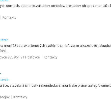
otenie
ých domoch, debnenie základov, schodov, prekladov, stropov, montáže 
Kontakty
otenie
na montáž sadrokartónových systémov, maľovanie a kazetové i akustic
hli...
ovce 97 , 951 91 Hosťovce
Kontakty
.
otenie
práce, stavebná činnosť - rekonštrukcie, murárske práce, zatepľovanie b
.
ardejov
Kontakty