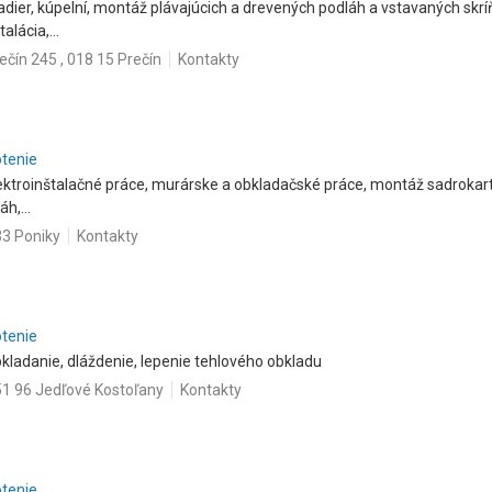
dier, kúpelní, montáž plávajúcich a drevených podláh a vstavaných skrí
alácia,...
ečín 245 , 018 15 Prečín
Kontakty
otenie
ektroinštalačné práce, murárske a obkladačské práce, montáž sadroka
h,...
33 Poniky
Kontakty
otenie
bkladanie, dláždenie, lepenie tehlového obkladu
51 96 Jedľové Kostoľany
Kontakty
otenie