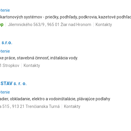
otenie
artonových systémov - priečky, podhľady, podkrovia, kazetové podhľad
pp
Jilemnického 563/9 , 965 01 Žiar nad Hronom
Kontakty
s.r.o.
otenie
 práce, stavebná činnosť, inštalácia vody.
1 Stropkov
Kontakty
STAV s. r. o.
otenie
dier, obkladanie, elektro a vodoinštalácie, plávajúce podlahy
 515 , 913 21 Trenčianska Turná
Kontakty