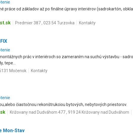
otenie
 práce od základov až po finálne úpravy interiérov (sadrokartón, obklad
.
st.sk
Predmier 387 , 023 54 Turzovka
Kontakty
FIX
otenie
 montážnych prác v interiéroch so zameraním na suchú výstavbu - sad
, tepe...
95131 Močenok
Kontakty
otenie
,alebo čiastočnou rekonštrukciou bytových, nebytových priestorov.
.sk
Križovany nad Dudváhom 477 , 919 24 Križovany nad Dudváhom
e Mon-Stav