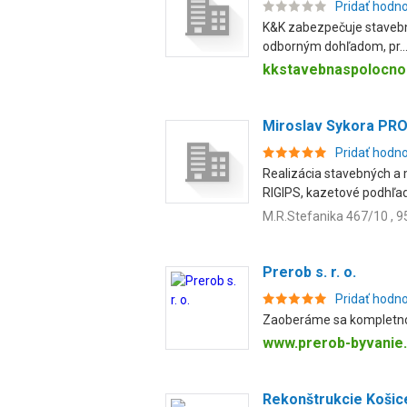
Pridať hodn
K&K zabezpečuje stavebné
odborným dohľadom, pr..
kkstavebnaspolocno
Miroslav Sykora PRO
Pridať hodn
Realizácia stavebných a
RIGIPS, kazetové podhľady
M.R.Stefanika 467/10 , 
Prerob s. r. o.
Pridať hodn
Zaoberáme sa kompletnou
www.prerob-byvanie
Rekonštrukcie Košic