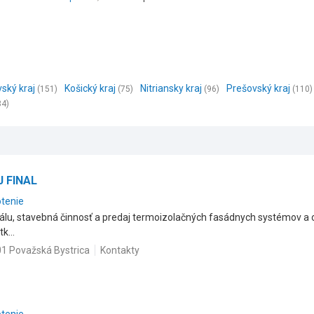
vský kraj
Košický kraj
Nitriansky kraj
Prešovský kraj
(151)
(75)
(96)
(110)
34)
J FINAL
otenie
álu, stavebná činnosť a predaj termoizolačných fasádnych systémov a 
k...
01 Považská Bystrica
Kontakty