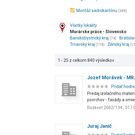
Montáž sadrokartónu
(388)
Všetky lokality
Murárske práce - Slovensko
Banskobystrický kraj
Bratisla
(74)
Trnavský kraj
Žilinský kraj
(118)
(1
1 - 25 z celkom 840 výsledkov
Jozef Morávek - MR
Pridať hodn
Predaj izolačného materi
povrchov - fasády a omiet
Rozkvet 2062/134 , 017 
Juraj Janič