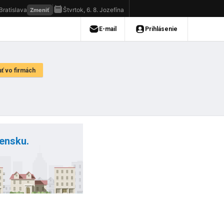
vensku.