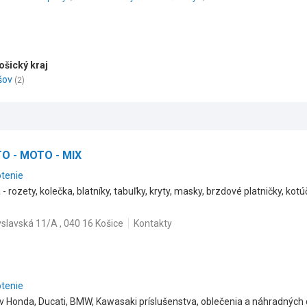
ošický kraj
šov
(2)
TO - MOTO - MIX
otenie
- rozety, kolečka, blatníky, tabuľky, kryty, masky, brzdové platničky, kot
slavská 11/A , 040 16 Košice
Kontakty
otenie
 Honda, Ducati, BMW, Kawasaki príslušenstva, oblečenia a náhradných d