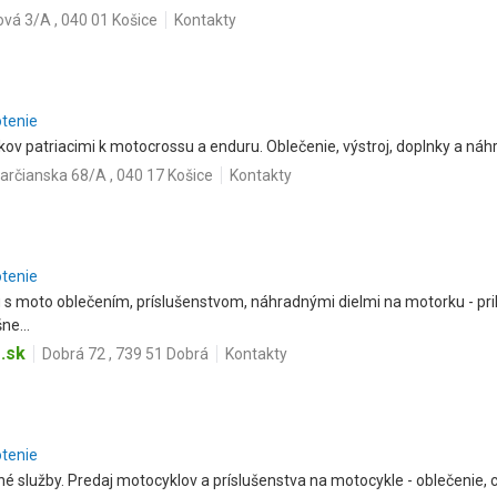
ová 3/A , 040 01 Košice
Kontakty
otenie
ov patriacimi k motocrossu a enduru. Oblečenie, výstroj, doplnky a náhr
arčianska 68/A , 040 17 Košice
Kontakty
otenie
 moto oblečením, príslušenstvom, náhradnými dielmi na motorku - prilb
ne...
.sk
Dobrá 72 , 739 51 Dobrá
Kontakty
otenie
é služby. Predaj motocyklov a príslušenstva na motocykle - oblečenie, ch