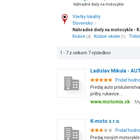
Náhradné diely na motocykle
Všetky lokality
Slovensko
Náhradné diely na motocykle - K
Košice
Košice-okolie
Trebi
(4)
(1)
1 - 7 z celkom 7 výsledkov
Ladislav Mikula - AU
Pridať hodn
Predaj auto príslušenstva 
prilby, rukavice....
www.motomix.sk
My
K-moto s.r.o.
Pridať hodn
Predaj nových motocyklov