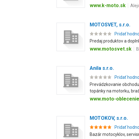
www.k-moto.sk
Alej
MOTOSVET, s.r.o.
Pridať hodn
Predaj produktov a doplnk
www.motosvet.sk
B
Anila s.r.o.
Pridať hodn
Prevádzkovanie obchodu s
topánky na motorku, braš
www.moto-oblecenie
MOTOKOV, s.r.o.
Pridať hodn
Bazár motocyklov, servisn