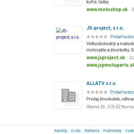
kufre, tašky.
www.motoshop.sk
JS-project, s.r.o.
Pridať hodn
Veľkoobchodný a maloobch
motocykle a štvorkolky. Sl
www.jsproject.sk
Dú
www.jspmotoparts.s
ALLATV s.r.o.
Pridať hodn
Predaj štvorkoliek, náhrad
Hlavná 26 , 076 02 Novos
Katalóg
|
O nás
|
Reklama
|
Podmienky
|
Cook