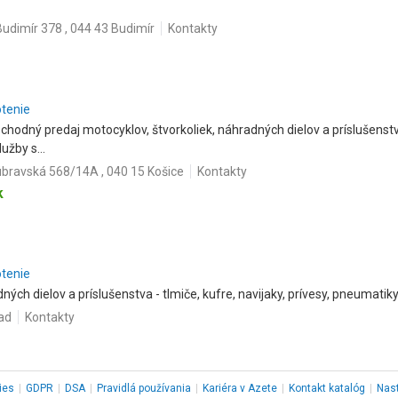
Budimír 378 , 044 43 Budimír
Kontakty
otenie
odný predaj motocyklov, štvorkoliek, náhradných dielov a príslušenst
užby s...
bravská 568/14A , 040 15 Košice
Kontakty
k
otenie
ných dielov a príslušenstva - tlmiče, kufre, navijaky, prívesy, pneumatiky,
ad
Kontakty
ies
|
GDPR
|
DSA
|
Pravidlá používania
|
Kariéra v Azete
|
Kontakt
katalóg
|
Nas