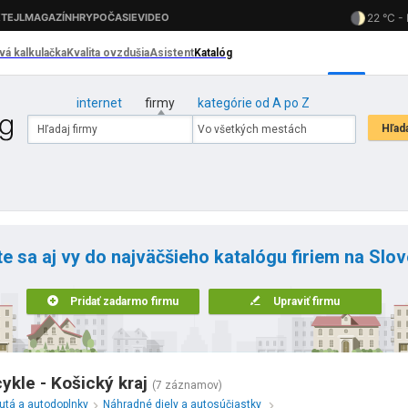
internet
firmy
kategórie od A po Z
te sa aj vy do najväčšieho katalógu firiem na Slo
Pridať zadarmo firmu
Upraviť firmu
kle - Košický kraj
(7 záznamov)
utá a autodoplnky
Náhradné diely a autosúčiastky