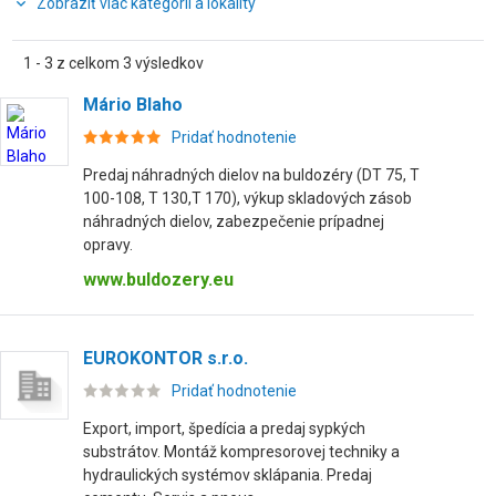
Zobraziť viac kategórií a lokality
1 - 3 z celkom 3 výsledkov
Mário Blaho
Pridať hodnotenie
Predaj náhradných dielov na buldozéry (DT 75, T
100-108, T 130,T 170), výkup skladových zásob
náhradných dielov, zabezpečenie prípadnej
opravy.
www.buldozery.eu
EUROKONTOR s.r.o.
Pridať hodnotenie
Export, import, špedícia a predaj sypkých
substrátov. Montáž kompresorovej techniky a
hydraulických systémov sklápania. Predaj