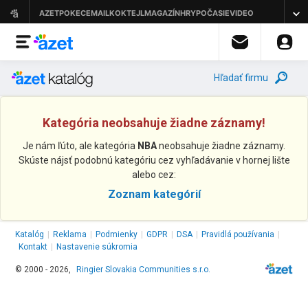
Hľadať firmu
Kategória neobsahuje žiadne záznamy!
Je nám ľúto, ale kategória
NBA
neobsahuje žiadne záznamy.
Skúste nájsť podobnú kategóriu cez vyhľadávanie v hornej lište
alebo cez:
Zoznam kategórií
Katalóg
|
Reklama
|
Podmienky
|
GDPR
|
DSA
|
Pravidlá používania
|
Kontakt
|
Nastavenie súkromia
© 2000 - 2026,
Ringier Slovakia Communities s.r.o.