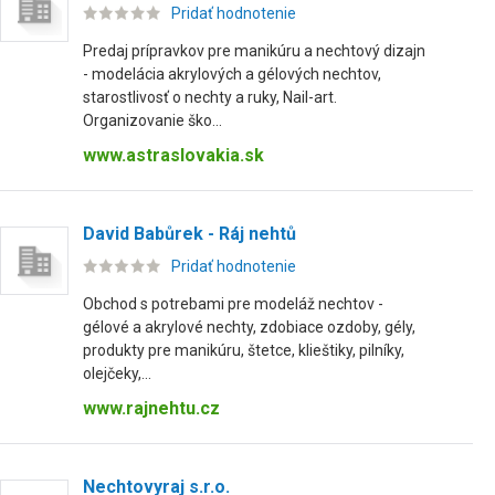
Pridať hodnotenie
Predaj prípravkov pre manikúru a nechtový dizajn
- modelácia akrylových a gélových nechtov,
starostlivosť o nechty a ruky, Nail-art.
Organizovanie ško...
www.astraslovakia.sk
David Babůrek - Ráj nehtů
Pridať hodnotenie
Obchod s potrebami pre modeláž nechtov -
gélové a akrylové nechty, zdobiace ozdoby, gély,
produkty pre manikúru, štetce, klieštiky, pilníky,
olejčeky,...
www.rajnehtu.cz
Nechtovyraj s.r.o.