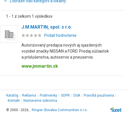
Zobraziť viac kategórií a lokality
1 - 1 z celkom 1 výsledkov
J.M.MARTIN, spol. s r.o.
Pridať hodnotenie
Autorizovaný predajca nových aj ojazdených
vozidiel značky NISSAN a FORD. Predaj súčiastok
a príslušenstva, autoservis a pneuservis.
www.jmmartin.sk
Katalóg
|
Reklama
|
Podmienky
|
GDPR
|
DSA
|
Pravidlá používania
|
Kontakt
|
Nastavenie súkromia
© 2000 - 2026,
Ringier Slovakia Communities s.r.o.