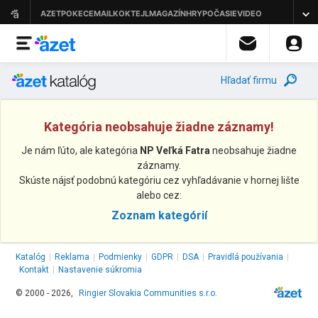
Hľadať firmu
Kategória neobsahuje žiadne záznamy!
Je nám ľúto, ale kategória
NP Veľká Fatra
neobsahuje žiadne
záznamy.
Skúste nájsť podobnú kategóriu cez vyhľadávanie v hornej lište
alebo cez:
Zoznam kategórií
Katalóg
|
Reklama
|
Podmienky
|
GDPR
|
DSA
|
Pravidlá používania
|
Kontakt
|
Nastavenie súkromia
© 2000 - 2026,
Ringier Slovakia Communities s.r.o.