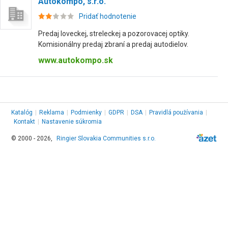
Autokompo, s.r.o.
Pridať hodnotenie
Predaj loveckej, streleckej a pozorovacej optiky.
Komisionálny predaj zbraní a predaj autodielov.
www.autokompo.sk
Katalóg
|
Reklama
|
Podmienky
|
GDPR
|
DSA
|
Pravidlá používania
|
Kontakt
|
Nastavenie súkromia
© 2000 - 2026,
Ringier Slovakia Communities s.r.o.