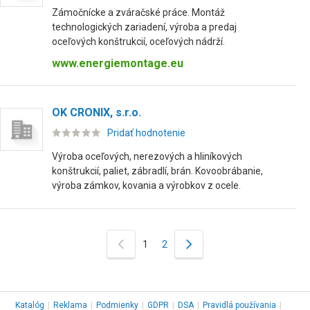
Zámočnícke a zváračské práce. Montáž
technologických zariadení, výroba a predaj
oceľových konštrukcií, oceľových nádrží.
www.energiemontage.eu
OK CRONIX, s.r.o.
Pridať hodnotenie
Výroba oceľových, nerezových a hliníkových
konštrukcií, paliet, zábradlí, brán. Kovoobrábanie,
výroba zámkov, kovania a výrobkov z ocele.
1
2
Katalóg
|
Reklama
|
Podmienky
|
GDPR
|
DSA
|
Pravidlá používania
|