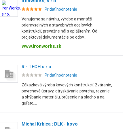
IronWorks, s.r.o.
Pridať hodnotenie
Venujeme sa návrhu, výrobe a montáži
priemyselných a stavebných oceľových
konštrukcií, prevažne hál s opláštením. Od
projektovej dokumentácie po odov...
www.ironworks.sk
R - TECH s.r.o.
Pridať hodnotenie
Zákazková výroba kovových konštrukcií. Zváranie,
povrchové úpravy, otryskávanie povrchu, rezanie
a ohýbanie materiálu, brúsenie na plocho a na
guľato,...
Michal Krbica : DLK - kovo