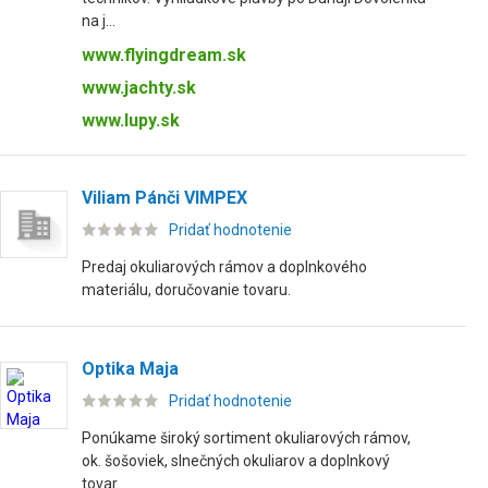
na j...
www.flyingdream.sk
www.jachty.sk
www.lupy.sk
Viliam Pánči VIMPEX
Pridať hodnotenie
Predaj okuliarových rámov a doplnkového
materiálu, doručovanie tovaru.
Optika Maja
Pridať hodnotenie
Ponúkame široký sortiment okuliarových rámov,
ok. šošoviek, slnečných okuliarov a doplnkový
tovar.