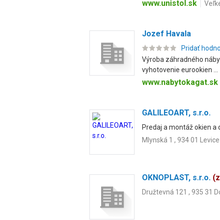
www.unistol.sk
Veľk
Jozef Havala
Pridať hodn
Výroba záhradného nábytk
vyhotovenie eurookien ...
www.nabytokagat.sk
GALILEOART, s.r.o.
Predaj a montáž okien a d
Mlynská 1 , 934 01 Levice
OKNOPLAST, s.r.o.
(
Družtevná 121 , 935 31 D