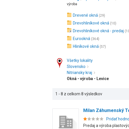
výroba
Drevené okná
(29)
Drevohliníkové okná
(10)
Drevohliníkové okná - predaj
(1
Eurookná
(364)
Hliníkové okná
(57)
Všetky lokality
Slovensko
Nitriansky kraj
Okná - výroba - Levice
1 - 8 z celkom 8 výsledkov
Milan Záhumenský To
Pridať hodn
Predaj a výroba plastových