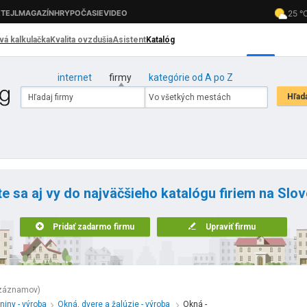
internet
firmy
kategórie od A po Z
te sa aj vy do najväčšieho katalógu firiem na Slo
Pridať zadarmo firmu
Upraviť firmu
 záznamov)
niny - výroba
Okná, dvere a žalúzie - výroba
Okná -