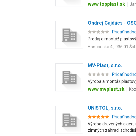
www.topplast.sk
Jan
Ondrej Gajdács - O
Pridať hodn
Predaj a montáž plastovýc
Hontianska 4 , 936 01 Ša
MV-Plast, s.r.o.
Pridať hodn
Výroba a montáž plastový
www.mvplast.sk
Koz
UNISTOL, s.r.o.
Pridať hodn
Výroba drevených okien, 
zimných záhrad, schodísk 