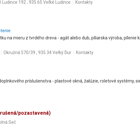
é Ludince 192 , 935 65 Veľké Ludince
Kontakty
otenie
u na mieru z tvrdého dreva - agát alebo dub, píliarska výroba, pílenie 
Okružná 570/39 , 935 34 Veľký Ďur
Kontakty
oplnkového príslušenstva - plastové okná, žalúzie, roletové systémy, sie
zrušená/pozastavená)
olná Seč