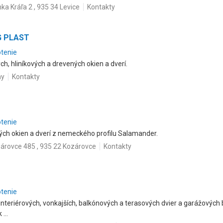
ka Kráľa 2 , 935 34 Levice
Kontakty
SG PLAST
otenie
h, hliníkových a drevených okien a dverí.
hy
Kontakty
otenie
ch okien a dverí z nemeckého profilu Salamander.
árovce 485 , 935 22 Kozárovce
Kontakty
otenie
interiérových, vonkajších, balkónových a terasových dvier a garážových
...