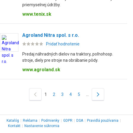
priemyselnej údržby.
www.tenix.sk
Agroland Nitra spol. s r.o.
Pridať hodnotenie
Predaj náhradných dielov na traktory, poľnohosp.
stroje, diely pre stroje na obrábanie pôdy.
www.agroland.sk
1
2
3
4
5
…
Katalóg
|
Reklama
|
Podmienky
|
GDPR
|
DSA
|
Pravidlá používania
|
Kontakt
|
Nastavenie súkromia