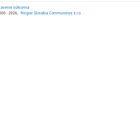
tavenie súkromia
000 - 2026,
Ringier Slovakia Communities s.r.o.