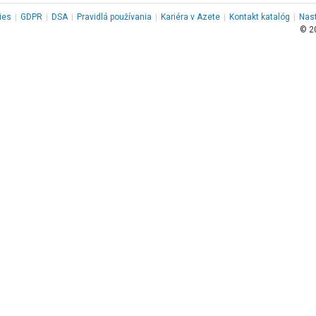
ies
|
GDPR
|
DSA
|
Pravidlá používania
|
Kariéra v Azete
|
Kontakt
katalóg
|
Nas
© 2