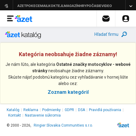
Hľadať firmu
Kategória neobsahuje žiadne záznamy!
Je nám ľúto, ale kategória
Ostatné značky motocyklov - webové
stránky
neobsahuje žiadne záznamy.
Skúste nájsť podobnú kategóriu cez vyhľadávanie v hornej lište
alebo cez:
Zoznam kategórií
Katalóg
|
Reklama
|
Podmienky
|
GDPR
|
DSA
|
Pravidlá používania
|
Kontakt
|
Nastavenie súkromia
© 2000 - 2026,
Ringier Slovakia Communities s.r.o.