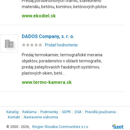
Predaj pórobetónových tvárnic, stavebného
materiálu, betónu, komínov, betónových plotov.
www.ekodiel.sk
DADOS Company, s. r. o.
Pridať hodnotenie
Predaj termokamier, termografické merania
objektov, poradenstvo v oblasti termografie,
predaj zatepľovacích fasádnych systémov,
plastových okien, betó...
www.termo-kamera.sk
Katalóg
|
Reklama
|
Podmienky
|
GDPR
|
DSA
|
Pravidlá používania
|
Kontakt
|
Nastavenie súkromia
© 2000 - 2026,
Ringier Slovakia Communities s.r.o.