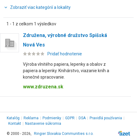
Zobraziť viac kategórií a lokality
1 - 1 z celkom 1 výsledkov
Združena, výrobné družstvo Spišská
Nová Ves
Pridať hodnotenie
Výroba vlnitého papiera, lepenky a obalov z
papiera a lepenky. Knihárstvo, viazanie kníh a
konečné spracovanie.
www.zdruzena.sk
Katalóg
|
Reklama
|
Podmienky
|
GDPR
|
DSA
|
Pravidlá používania
|
Kontakt
|
Nastavenie súkromia
© 2000 - 2026,
Ringier Slovakia Communities s.r.o.