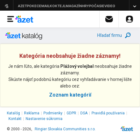
Hľadať firmu
Kategória neobsahuje žiadne záznamy!
Je nám ľúto, ale kategória
Plážový volejbal
neobsahuje žiadne
záznamy.
Skúste nájsť podobnú kategóriu cez vyhľadávanie v hornej lište
alebo cez:
Zoznam kategórií
Katalóg
|
Reklama
|
Podmienky
|
GDPR
|
DSA
|
Pravidlá používania
|
Kontakt
|
Nastavenie súkromia
© 2000 - 2026,
Ringier Slovakia Communities s.r.o.