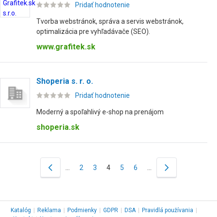
Pridať hodnotenie
Tvorba webstránok, správa a servis webstránok,
optimalizácia pre vyhľadávače (SEO).
www.grafitek.sk
Shoperia s. r. o.
Pridať hodnotenie
Moderný a spoľahlivý e-shop na prenájom
shoperia.sk
…
2
3
4
5
6
…
Katalóg
|
Reklama
|
Podmienky
|
GDPR
|
DSA
|
Pravidlá používania
|