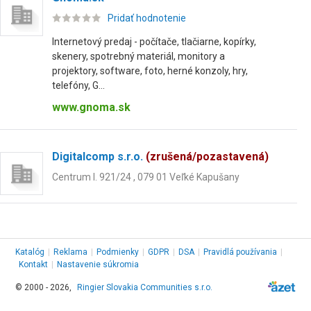
Pridať hodnotenie
Internetový predaj - počítače, tlačiarne, kopírky,
skenery, spotrebný materiál, monitory a
projektory, software, foto, herné konzoly, hry,
telefóny, G...
www.gnoma.sk
Digitalcomp s.r.o.
(zrušená/pozastavená)
Centrum I. 921/24 , 079 01 Veľké Kapušany
Katalóg
|
Reklama
|
Podmienky
|
GDPR
|
DSA
|
Pravidlá používania
|
Kontakt
|
Nastavenie súkromia
© 2000 - 2026,
Ringier Slovakia Communities s.r.o.