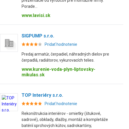
prezentácie od výrobcov pre montážne firmy.
Porade...
www.lavisi.sk
SIGPUMP s.r.o.
Pridať hodnotenie
Predaj armatúr, čerpadiel, náhradných dielov pre
čerpadlá, radiátorov, vykurovacích telies.
www.kurenie-voda-plyn-liptovsky-
mikulas.sk
TOP Interiéry s.r.o.
Pridať hodnotenie
Rekonštrukcia interiérov - omietky (štukové,
sadrové), obklady, dlažby, montáž a kompletáže
batérií sprchových kútov, sadrokartóny,