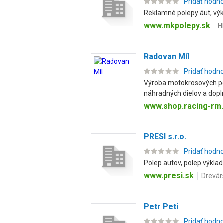
Pridať hodn
Reklamné polepy áut, výkl
www.mkpolepy.sk
H
Radovan Míl
Pridať hodn
Výroba motokrosových pol
náhradných dielov a dopln
www.shop.racing-rm
PRESI s.r.o.
Pridať hodn
Polep autov, polep výklad
www.presi.sk
Drevár
Petr Peti
Pridať hodn