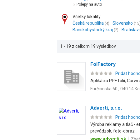
Polepy na auto
Všetky lokality
Česká republika
Slovensko
(4)
(15
Banskobystrický kraj
Bratislav
(2)
1 - 19 z celkom 19 výsledkov
FolFactory
Pridať hodn
Aplikácia PPF fólií, Carwr
Furčianska 60 , 040 14 Ko
Adverti, s.r.o.
Pridať hodn
Výroba reklamy a tlač - et
prevádzok, foto-obraz...
www.adverti.sk
Zbeh