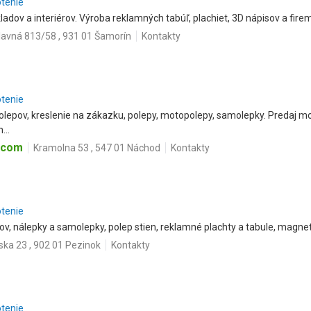
otenie
adov a interiérov. Výroba reklamných tabúľ, plachiet, 3D nápisov a fire
lavná 813/58 , 931 01 Šamorín
Kontakty
otenie
epov, kreslenie na zákazku, polepy, motopolepy, samolepky. Predaj mo
...
.com
Kramolna 53 , 547 01 Náchod
Kontakty
otenie
ov, nálepky a samolepky, polep stien, reklamné plachty a tabule, magnet
ska 23 , 902 01 Pezinok
Kontakty
otenie