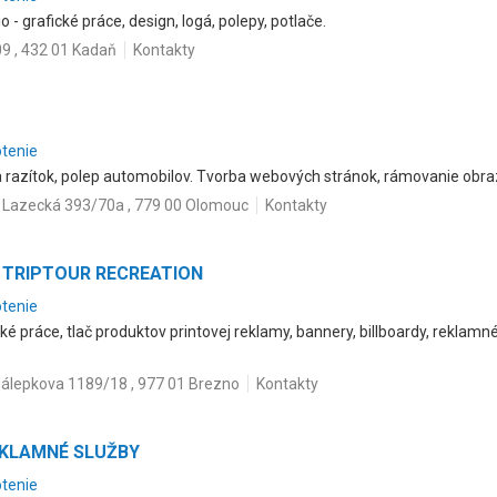
 - grafické práce, design, logá, polepy, potlače.
09 , 432 01 Kadaň
Kontakty
otenie
 razítok, polep automobilov. Tvorba webových stránok, rámovanie obraz
Lazecká 393/70a , 779 00 Olomouc
Kontakty
 - TRIPTOUR RECREATION
otenie
ké práce, tlač produktov printovej reklamy, bannery, billboardy, reklamné
álepkova 1189/18 , 977 01 Brezno
Kontakty
REKLAMNÉ SLUŽBY
otenie