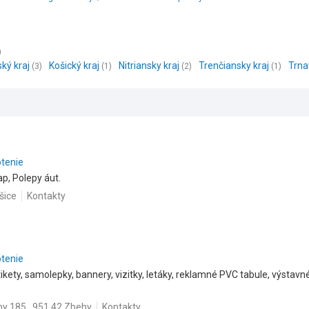
)
ský kraj
Košický kraj
Nitriansky kraj
Trenčiansky kraj
Trna
(3)
(1)
(2)
(1)
otenie
ap, Polepy áut.
šice
Kontakty
otenie
ikety, samolepky, bannery, vizitky, letáky, reklamné PVC tabule, výstavné
y 185 , 951 42 Zbehy
Kontakty