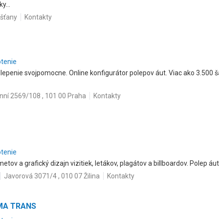
y...
ešťany
Kontakty
otenie
lepenie svojpomocne. Online konfigurátor polepov áut. Viac ako 3.500 š
nní 2569/108 , 101 00 Praha
Kontakty
otenie
ov a grafický dizajn vizitiek, letákov, plagátov a billboardov. Polep áut
Javorová 3071/4 , 010 07 Žilina
Kontakty
EMA TRANS