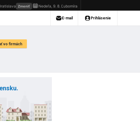
vensku.