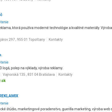
ač
otenie
klama, ktorá používa moderné technológie a kvalitné materiály. Výroba 
járov 297 , 955 01 Topoľčany
Kontakty
o.
otenie
D logá, polep na výklady, výroba reklamy.
Vajnorská 135 , 831 04 Bratislava
Kontakty
.sk
 REKLAMIX
otenie
cké štúdio, marketingové poradenstvo, guerilla marketing, výroba web 