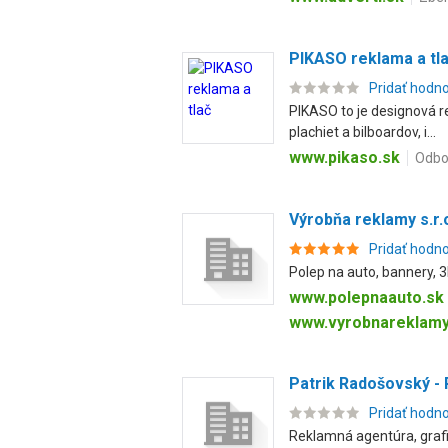
PIKASO reklama a tl
Pridať hodn
PIKASO to je designová re
plachiet a bilboardov, i...
www.pikaso.sk
Odbo
Výrobňa reklamy s.r.
Pridať hodn
Polep na auto, bannery, 3
www.polepnaauto.sk
www.vyrobnareklamy
Patrik Radošovský -
Pridať hodn
Reklamná agentúra, grafi