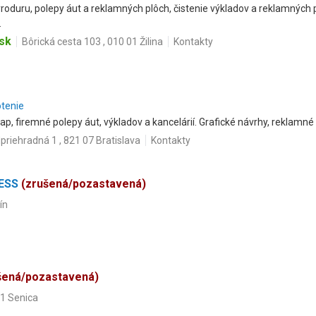
roduru, polepy áut a reklamných plôch, čistenie výkladov a reklamných 
.
sk
Bôrická cesta 103 , 010 01 Žilina
Kontakty
otenie
rap, firemné polepy áut, výkladov a kancelárií. Grafické návrhy, reklamné
priehradná 1 , 821 07 Bratislava
Kontakty
RESS
(zrušená/pozastavená)
ín
šená/pozastavená)
01 Senica