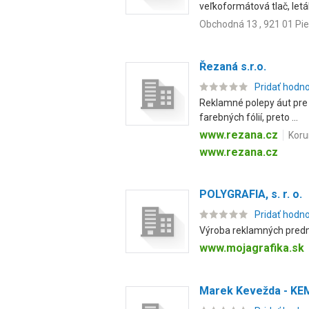
veľkoformátová tlač, leták
Obchodná 13 , 921 01 Pi
Řezaná s.r.o.
Pridať hodn
Reklamné polepy áut pre 
farebných fólií, preto ...
www.rezana.cz
Koru
www.rezana.cz
POLYGRAFIA, s. r. o.
Pridať hodn
Výroba reklamných predmet
www.mojagrafika.sk
Marek Kevežda - K