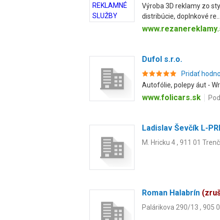
Výroba 3D reklamy zo sty
distribúcie, doplnkové re..
www.rezanereklamy.
Dufol s.r.o.
Pridať hodn
Autofólie, polepy áut - W
www.folicars.sk
Pod
Ladislav Ševčík L-P
M. Hricku 4 , 911 01 Trenč
Roman Halabrín
(zru
Palárikova 290/13 , 905 