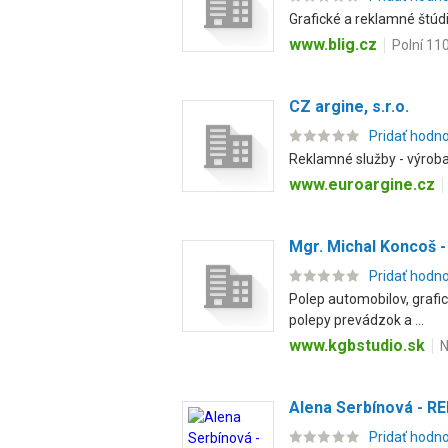
Grafické a reklamné štúdio
www.blig.cz
Polní 11
CZ argine, s.r.o.
Pridať hodn
Reklamné služby - výroba
www.euroargine.cz
Mgr. Michal Koncoš
Pridať hodn
Polep automobilov, grafic
polepy prevádzok a ...
www.kgbstudio.sk
N
Alena Serbínová - 
Pridať hodn