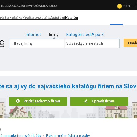
internet
firmy
kategórie od A po Z
te sa aj vy do najväčšieho katalógu firiem na Slo
Pridať zadarmo firmu
Upraviť firmu
)
é a marketingové služby
Reklamné médiá a plochy