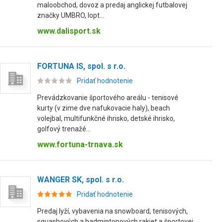
maloobchod, dovoz a predaj anglickej futbalovej
značky UMBRO, lopt...
www.dalisport.sk
FORTUNA IS, spol. s r.o.
Pridať hodnotenie
Prevádzkovanie športového areálu - tenisové
kurty (v zime dve nafukovacie haly), beach
volejbal, multifunkčné ihrisko, detské ihrisko,
golfový trenažé...
www.fortuna-trnava.sk
WANGER SK, spol. s r.o.
Pridať hodnotenie
Predaj lyží, vybavenia na snowboard, tenisových,
squashových a badmintonových rakiet a športovej