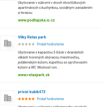
Ubytovanie v súkromí v dvoch štvorlôžkových
apartmánoch s kuchynkou, sociálnym zariadením
a terasou.
www.podhajska.ic.cz
Vilky Relax park
Pridať hodnotenie
Ubytovanie s kapacitou 5 lôžok v dvanástich
vilkách tvorených obývacou miestnosťou,
jedálenským kútom, kúpeľňou so sprchovacím
kútom a WC. Možnosť von...
www.relaxpark.sk
privat kubik473
Pridať hodnotenie