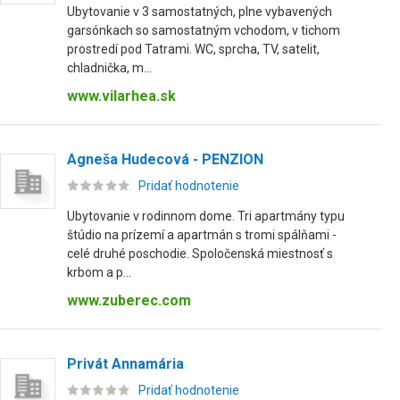
Ubytovanie v 3 samostatných, plne vybavených
garsónkach so samostatným vchodom, v tichom
prostredí pod Tatrami. WC, sprcha, TV, satelit,
chladnička, m...
www.vilarhea.sk
Agneša Hudecová - PENZION
Pridať hodnotenie
Ubytovanie v rodinnom dome. Tri apartmány typu
štúdio na prízemí a apartmán s tromi spálňami -
celé druhé poschodie. Spoločenská miestnosť s
krbom a p...
www.zuberec.com
Privát Annamária
Pridať hodnotenie