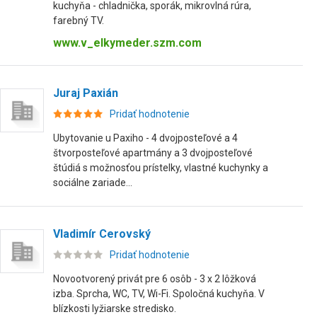
kuchyňa - chladnička, sporák, mikrovlná rúra,
farebný TV.
www.v_elkymeder.szm.com
Juraj Paxián
Pridať hodnotenie
Ubytovanie u Paxiho - 4 dvojposteľové a 4
štvorposteľové apartmány a 3 dvojposteľové
štúdiá s možnosťou prístelky, vlastné kuchynky a
sociálne zariade...
Vladimír Cerovský
Pridať hodnotenie
Novootvorený privát pre 6 osôb - 3 x 2 lôžková
izba. Sprcha, WC, TV, Wi-Fi. Spoločná kuchyňa. V
blízkosti lyžiarske stredisko.