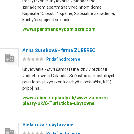
Poskytovanie ubytovania v štandardne
zariadenom apartmáne v rodinnom dome.
Kapacita 15 osôb, 4 spálne, 2 sociálne zariadenia,
kuchyňa spojená so spolo...
www.apartmanovydom.szm.com
Anna Šureková - firma ZUBEREC
Pridať hodnotenie
Ubytovanie - štyri samostatné izby v blízkosti
vodného sveta Galandia. Súčasťou samostatných
priestorov je vybavená kuchyňa, obývačka, KTV,
prípoj. na...
www.zuberec-plasty.sk/www-zuberec-
plasty-sk/6-Turisticka-ubytovna
Biela ruža - ubytovanie
Pridať hodnotenie