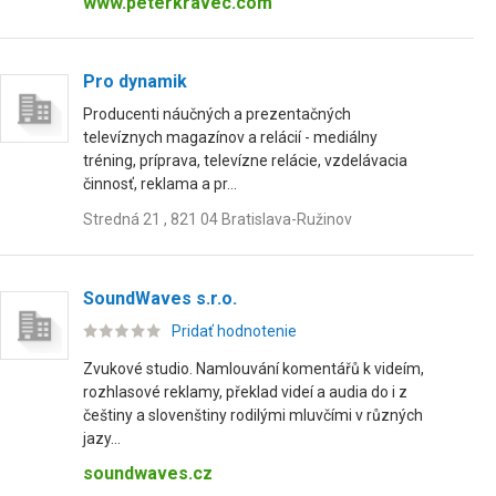
www.peterkravec.com
Pro dynamik
Producenti náučných a prezentačných
televíznych magazínov a relácií - mediálny
tréning, príprava, televízne relácie, vzdelávacia
činnosť, reklama a pr...
Stredná 21 , 821 04 Bratislava-Ružinov
SoundWaves s.r.o.
Pridať hodnotenie
Zvukové studio. Namlouvání komentářů k videím,
rozhlasové reklamy, překlad videí a audia do i z
češtiny a slovenštiny rodilými mluvčími v různých
jazy...
soundwaves.cz