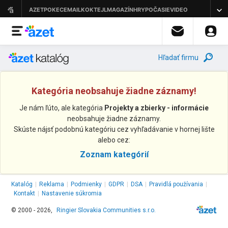
Hľadať firmu
Kategória neobsahuje žiadne záznamy!
Je nám ľúto, ale kategória
Projekty a zbierky - informácie
neobsahuje žiadne záznamy.
Skúste nájsť podobnú kategóriu cez vyhľadávanie v hornej lište
alebo cez:
Zoznam kategórií
Katalóg
|
Reklama
|
Podmienky
|
GDPR
|
DSA
|
Pravidlá používania
|
Kontakt
|
Nastavenie súkromia
© 2000 - 2026,
Ringier Slovakia Communities s.r.o.