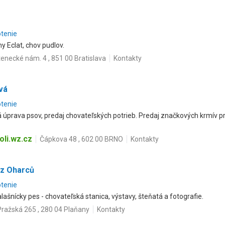
otenie
y Eclat, chov pudlov.
tenecké nám. 4 , 851 00 Bratislava
Kontakty
vá
otenie
 úprava psov, predaj chovateľských potrieb. Predaj značkových krmív pr
li.wz.cz
Čápkova 48 , 602 00 BRNO
Kontakty
 z Oharců
otenie
alašnícky pes - chovateľská stanica, výstavy, šteňatá a fotografie.
Pražská 265 , 280 04 Plaňany
Kontakty