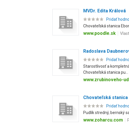
MVDr. Edita Králová
Pridať hodn
Chovateľská stanica Ebon
www.poodle.sk
Vlas
Radoslava Daubnero
Pridať hodn
Starostlivosť a kompletná
Chovateľská stanica pu...
www.zrubinoveho-udo
Chovateľská stanica
Pridať hodn
Pudlík stredný, bernský s
www.zoharcu.com