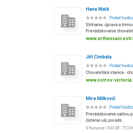
Hana Malá
Pridať hodn
Strihanie, úprava a trimo
Prevádzkovanie chovateľs
www.orthexsaci.estr
Jiří Cimbala
Pridať hodn
Chovateľská stanica - cho
www.ostrov-victoria
Mira Milkovič
Pridať hodn
Prevádzkovanie salónu pr
čistenie uší, porade...
V Korunce 150/28 , 713 