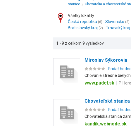
stanice
Chovatelia a chovateľské s
Všetky lokality
Česká republika
Slovensko
(6)
(3)
Bratislavský kraj
Trnavský kraj
(2)
1 - 9 z celkom 9 výsledkov
Miroslav Sýkorovia
Pridať hodn
Chovanie stredne bielych 
www.pudel.sk
P. Hor
Chovateľská stanica
Pridať hodn
Chovateľská stanica zame
kandik.webnode.sk