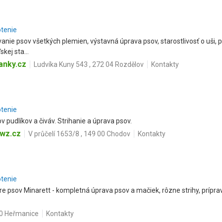
otenie
vanie psov všetkých plemien, výstavná úprava psov, starostlivosť o uši, p
kej sta...
anky.cz
Ludvíka Kuny 543 , 272 04 Rozdělov
Kontakty
otenie
v pudlíkov a čiváv. Strihanie a úprava psov.
.wz.cz
V průčelí 1653/8 , 149 00 Chodov
Kontakty
otenie
e psov Minarett - kompletná úprava psov a mačiek, rôzne strihy, príprav
00 Heřmanice
Kontakty