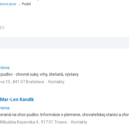
tanice psov
Pudel
(1)
otenie
pudlov - chovné suky, vrhy, šteňatá, výstavy.
ova 10 , 841 07 Bratislava
Kontakty
 Mar-Len Kandík
otenie
raná na chov pudlov. Informácie o plemene, chovateľskej stanici a ch
Mikuláša Koperníka 4 , 917 01 Trnava
Kontakty