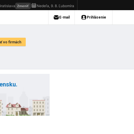
vensku.