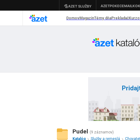
Pridaj
Pudel
(9 záznamov)
Katalóg
Služby a remeslá
Chovateľ