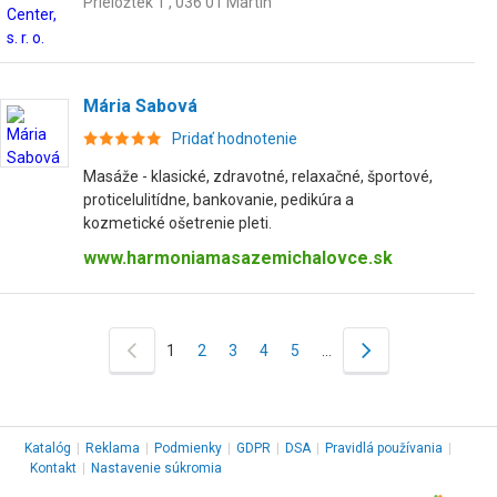
Prieložtek 1 , 036 01 Martin
Mária Sabová
Pridať hodnotenie
Masáže - klasické, zdravotné, relaxačné, športové,
proticelulitídne, bankovanie, pedikúra a
kozmetické ošetrenie pleti.
www.harmoniamasazemichalovce.sk
1
2
3
4
5
…
Katalóg
|
Reklama
|
Podmienky
|
GDPR
|
DSA
|
Pravidlá používania
|
Kontakt
|
Nastavenie súkromia