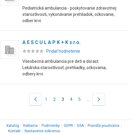
Pediatrická ambulancia - poskytovanie zdravotnej
starostlivosti, vykonávanie prehliadok, očkovanie,
odber krvi.
A E S C U L A P K + K s.r.o.
Pridať hodnotenie
Všeobecná ambulancia pre deti a dorast.
Lekárska starostlivosť, prehliadky, očkovania,
odbery krvi.
1
2
3
4
5
…
Katalóg
|
Reklama
|
Podmienky
|
GDPR
|
DSA
|
Pravidlá používania
|
Kontakt
|
Nastavenie súkromia