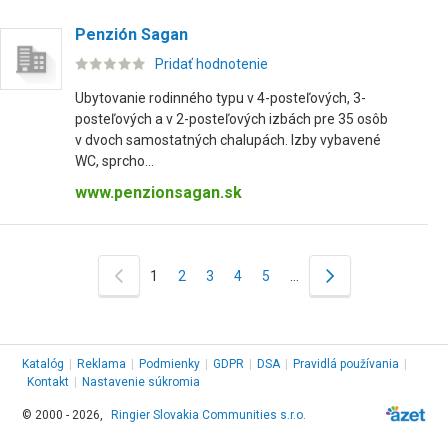
Penzión Sagan
Pridať hodnotenie
Ubytovanie rodinného typu v 4-posteľových, 3-
posteľových a v 2-posteľových izbách pre 35 osôb
v dvoch samostatných chalupách. Izby vybavené
WC, sprcho...
www.penzionsagan.sk
1
2
3
4
5
…
Katalóg
|
Reklama
|
Podmienky
|
GDPR
|
DSA
|
Pravidlá používania
|
Kontakt
|
Nastavenie súkromia
© 2000 - 2026,
Ringier Slovakia Communities s.r.o.