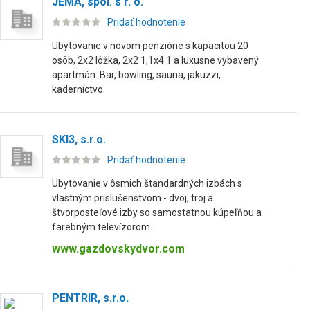
JEMA, spol. s r. o.
Pridať hodnotenie
Ubytovanie v novom penzióne s kapacitou 20
osôb, 2x2 lôžka, 2x2 1,1x4 1 a luxusne vybavený
apartmán. Bar, bowling, sauna, jakuzzi,
kaderníctvo.
SKI3, s.r.o.
Pridať hodnotenie
Ubytovanie v ôsmich štandardných izbách s
vlastným príslušenstvom - dvoj, troj a
štvorposteľové izby so samostatnou kúpeľňou a
farebným televízorom.
www.gazdovskydvor.com
PENTRIR, s.r.o.