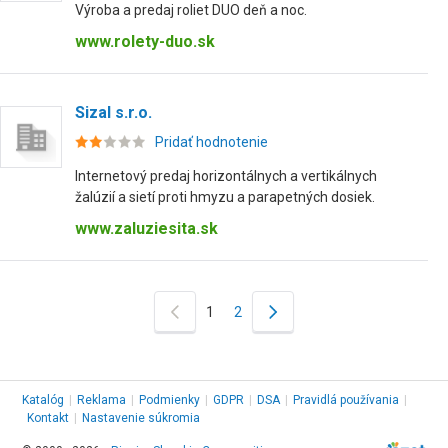
Výroba a predaj roliet DUO deň a noc.
www.rolety-duo.sk
Sizal s.r.o.
Pridať hodnotenie
Internetový predaj horizontálnych a vertikálnych
žalúzií a sietí proti hmyzu a parapetných dosiek.
www.zaluziesita.sk
1
2
Katalóg
|
Reklama
|
Podmienky
|
GDPR
|
DSA
|
Pravidlá používania
|
Kontakt
|
Nastavenie súkromia