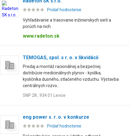
Radeton SK s.r.o.
Pridať hodnotenie
Vyhľadávanie a trasovanie inžinierskych sietí a
porúch na nich.
www.radeton.sk
TEMOGAS, spol. s r. o. v likvidácii
Predaj a montáž racionálnej a bezpečnej
distribúcie medicinálnych plynov - kyslíka,
kysličníka dusného, stlačeného vzduchu. Výstavba
centrálnych rozvo...
SNP 28 , 934 01 Levice
eng power s. r. o. v konkurze
Pridať hodnotenie