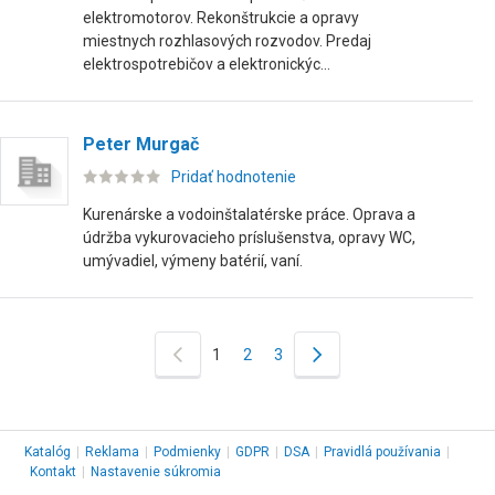
elektromotorov. Rekonštrukcie a opravy
miestnych rozhlasových rozvodov. Predaj
elektrospotrebičov a elektronickýc...
Peter Murgač
Pridať hodnotenie
Kurenárske a vodoinštalatérske práce. Oprava a
údržba vykurovacieho príslušenstva, opravy WC,
umývadiel, výmeny batérií, vaní.
1
2
3
Katalóg
|
Reklama
|
Podmienky
|
GDPR
|
DSA
|
Pravidlá používania
|
Kontakt
|
Nastavenie súkromia