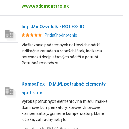
www.vodomontsro.sk
Ing. Ján Ožvoldík - ROTEX-JO
Pridať hodnotenie
Vložkovanie podzemných naftových nádrží.
Indikačné zariadenia ropných látok, indikácia
netesností dvojplášťových nádrží a potrubí.
Potrubné rozvody st...
Kompaflex - D.M.M. potrubné elementy
spol. s r.o.
Výroba potrubných elementov na mieru, mäkké
tkaninové kompenzátory, kovové vlnovcové
kompenzátory, gumené kompenzátory, klzné
ložiská, záhradný nábyto...
Lenardova 6 , 851 01 Bratislava