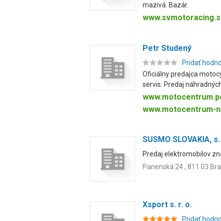
mazivá. Bazár.
www.svmotoracing.s
Petr Studený
Pridať hodn
Oficiálny predajca moto
servis. Predaj náhradných 
www.motocentrum.pe
www.motocentrum-na
SUSMO SLOVAKIA, s. r
Predaj elektromobilov znač
Panenská 24 , 811 03 Bra
Xsport s. r. o.
Pridať hodn