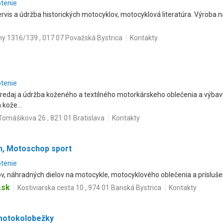
otenie
vis a údržba historických motocyklov, motocyklová literatúra. Výroba n
iny 1316/139 , 017 07 Považská Bystrica
Kontakty
otenie
predaj a údržba koženého a textilného motorkárskeho oblečenia a výba
 kože...
Tomášikova 26 , 821 01 Bratislava
Kontakty
yn, Motoschop sport
otenie
ov, náhradných dielov na motocykle, motocyklového oblečenia a prísluše
.sk
Kostiviarska cesta 10 , 974 01 Banská Bystrica
Kontakty
 motokolobežky