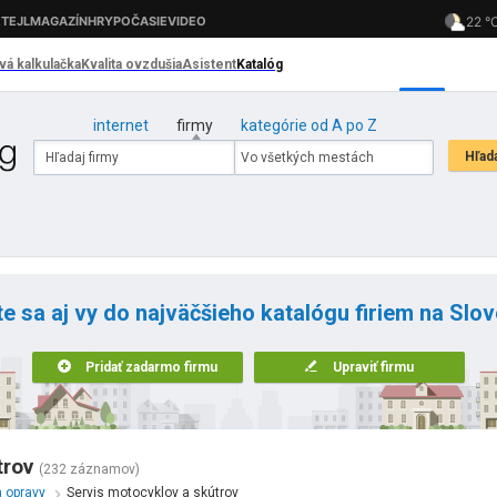
internet
firmy
kategórie od A po Z
te sa aj vy do najväčšieho katalógu firiem na Slo
Pridať zadarmo firmu
Upraviť firmu
trov
(232 záznamov)
a opravy
Servis motocyklov a skútrov