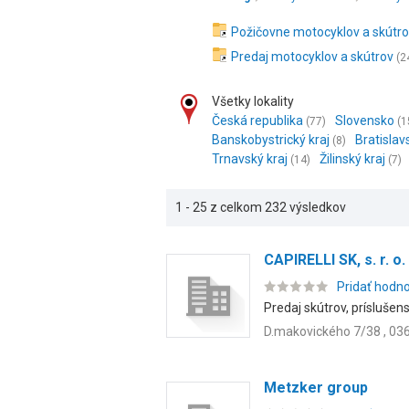
Požičovne motocyklov a skútr
Predaj motocyklov a skútrov
(2
Všetky lokality
Česká republika
Slovensko
(77)
(1
Banskobystrický kraj
Bratislav
(8)
Trnavský kraj
Žilinský kraj
(14)
(7)
1 - 25 z celkom 232 výsledkov
CAPIRELLI SK, s. r. o.
Pridať hodn
Predaj skútrov, príslušen
D.makovického 7/38 , 036
Metzker group