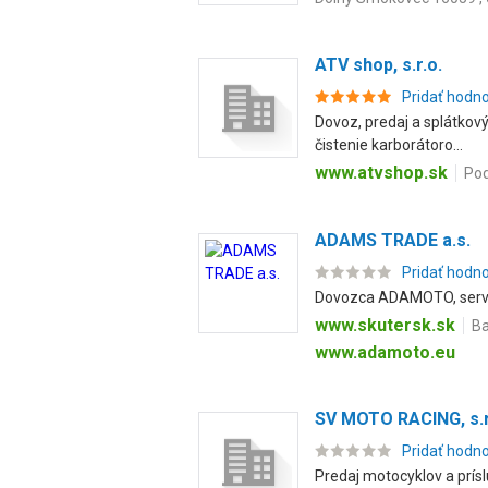
ATV shop, s.r.o.
Pridať hodn
Dovoz, predaj a splátkový
čistenie karborátoro...
www.atvshop.sk
Pod
ADAMS TRADE a.s.
Pridať hodn
Dovozca ADAMOTO, servi
www.skutersk.sk
Ba
www.adamoto.eu
SV MOTO RACING, s.r
Pridať hodn
Predaj motocyklov a príslu