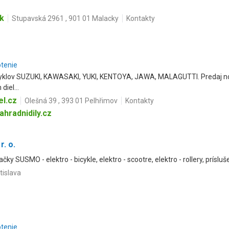
k
Stupavská 2961 , 901 01 Malacky
Kontakty
otenie
cyklov SUZUKI, KAWASAKI, YUKI, KENTOYA, JAWA, MALAGUTTI. Predaj n
diel...
l.cz
Olešná 39 , 393 01 Pelhřimov
Kontakty
hradnidily.cz
. o.
ky SUSMO - elektro - bicykle, elektro - scootre, elektro - rollery, prísl
tislava
otenie