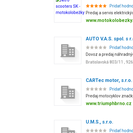
Pridať hodn
Predaj a servis elektrický
www.motokolobezky
AUTO V.A.S. spol. s r.
Pridať hodn
Dovoz a predaj náhradný
Bratislavská 803/11 , 92
CARTec motor, s.r.o.
Pridať hodn
Predaj motocyklov značky
www.triumphbrno.cz
U.M.S., s.r.o.
Pridať hodn