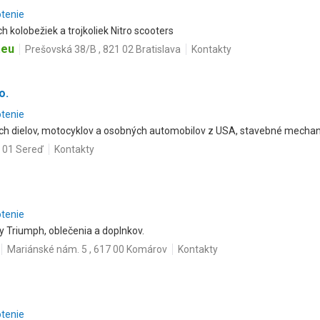
otenie
ch kolobežiek a trojkoliek Nitro scooters
.eu
Prešovská 38/B , 821 02 Bratislava
Kontakty
o.
otenie
ch dielov, motocyklov a osobných automobilov z USA, stavebné mecha
6 01 Sereď
Kontakty
otenie
 Triumph, oblečenia a doplnkov.
Mariánské nám. 5 , 617 00 Komárov
Kontakty
otenie