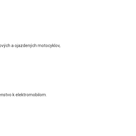
ových a ojazdených motocyklov,
ušenstvo k elektromobilom.