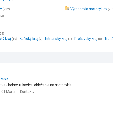
ov
Výrobcovia motocyklov
(232)
(25
43)
55)
ský kraj
Košický kraj
Nitriansky kraj
Prešovský kraj
Trenč
(10)
(7)
(7)
(8)
otenie
stva - helmy, rukavice, oblečenie na motocykle.
 01 Martin
Kontakty