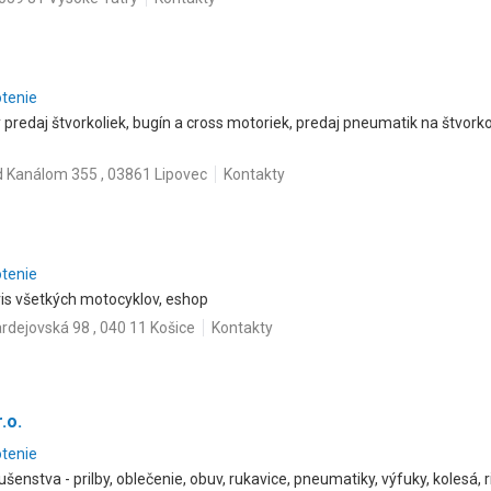
otenie
 predaj štvorkoliek, bugín a cross motoriek, predaj pneumatik na štvorko
 Kanálom 355 , 03861 Lipovec
Kontakty
otenie
s všetkých motocyklov, eshop
rdejovská 98 , 040 11 Košice
Kontakty
.o.
otenie
šenstva - prilby, oblečenie, obuv, rukavice, pneumatiky, výfuky, kolesá, r