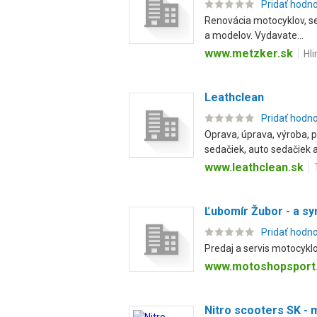
Pridať hodn
Renovácia motocyklov, ser
a modelov. Vydavate...
www.metzker.sk
Hl
Leathclean
Pridať hodn
Oprava, úprava, výroba, 
sedačiek, auto sedačiek a
www.leathclean.sk
Ľubomír Žubor - a s
Pridať hodn
Predaj a servis motocykl
www.motoshopsport
Nitro scooters SK -