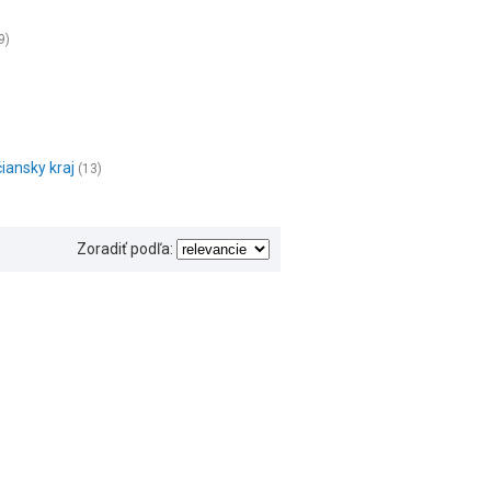
9)
iansky kraj
(13)
Zoradiť podľa: