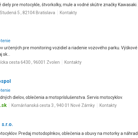
é diely pre motocykle, štvorkolky, mule a vodné skútre značky Kawasaki.
Studená 5 , 82104 Bratislava
Kontakty
otenie
 určených pre monitoring vozidiel a riadenie vozového parku. Výškové 
 sk...
ícka cesta 6430 , 96001 Zvolen
Kontakty
ospol
otenie
dných dielov, oblečenia a motopríslušenstva. Servis motocyklov.
.sk
Komárňanská cesta 3 , 940 01 Nové Zámky
Kontakty
s.r.o.
motocyklov. Predaj motodoplnkov, oblečenia a obuvy na motorky a náhrad