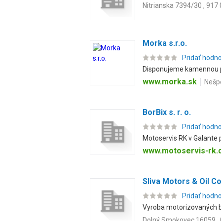
Nitrianska 7394/30 , 917
Morka s.r.o.
Pridať hodn
Disponujeme kamennou pr
www.morka.sk
Nešp
BorBix s. r. o.
Pridať hodn
Motoservis RK v Galante 
www.motoservis-rk
Sliva Motors & Oil Co.
Pridať hodn
Vyroba motorizovaných b
Dolný Smokovec 16059 , 