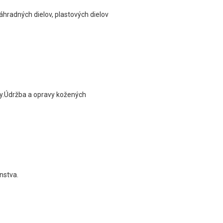
áhradných dielov, plastových dielov
vy.Údržba a opravy kožených
nstva.