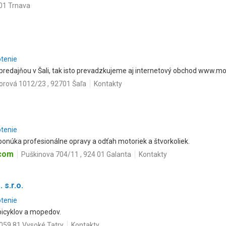
 01 Trnava
otenie
edajňou v Šali, tak isto prevadzkujeme aj internetový obchod www.mo
orová 1012/23 , 92701 Šaľa
Kontakty
otenie
ponúka profesionálne opravy a odťah motoriek a štvorkoliek.
.com
Puškinova 704/11 , 924 01 Galanta
Kontakty
 s.r.o.
otenie
icyklov a mopedov.
059 81 Vysoké Tatry
Kontakty