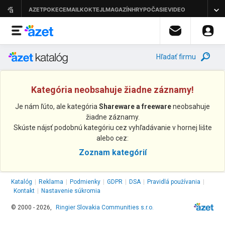
Hľadať firmu
Kategória neobsahuje žiadne záznamy!
Je nám ľúto, ale kategória
Shareware a freeware
neobsahuje
žiadne záznamy.
Skúste nájsť podobnú kategóriu cez vyhľadávanie v hornej lište
alebo cez:
Zoznam kategórií
Katalóg
|
Reklama
|
Podmienky
|
GDPR
|
DSA
|
Pravidlá používania
|
Kontakt
|
Nastavenie súkromia
© 2000 - 2026,
Ringier Slovakia Communities s.r.o.