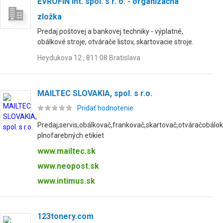
EVROFIN Int. spol. s r. o. - organizačná
zložka
Predaj poštovej a bankovej techniky - výplatné,
obálkové stroje, otvárače listov, skartovacie stroje.
Heydukova 12 , 811 08 Bratislava
MAILTEC SLOVAKIA, spol. s r.o.
Pridať hodnotenie
Predaj,servis,obálkovač,frankovač,skartovač,otváračobálok,
plnofarebných etikiet
www.mailtec.sk
www.neopost.sk
www.intimus.sk
123tonery.com