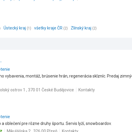
Ústecký kraj
všetky kraje ČR
Zlínský kraj
)
(1)
(2)
(2)
.
otenie
o vybavenia, montáž, brúsenie hrán, regenerácia sklzníc. Predaj zimnýc
olský ostrov 1 , 370 01 České Budějovice
Kontakty
otenie
 a oblečení pre rôzne druhy športu. Servis lyží, snowboardov.
cz
Mikulášska 2 , 326 00 Plzeň
Kontakty