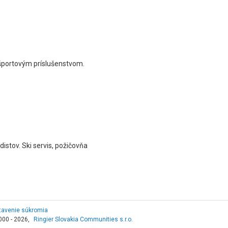
 športovým príslušenstvom.
istov. Ski servis, požičovňa
tavenie súkromia
000 - 2026,
Ringier Slovakia Communities s.r.o.