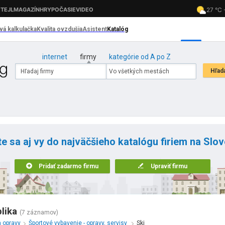
internet
firmy
kategórie od A po Z
te sa aj vy do najväčšieho katalógu firiem na Slo
Pridať zadarmo firmu
Upraviť firmu
lika
(7 záznamov)
a opravy
Športové vybavenie - opravy, servisy
Ski