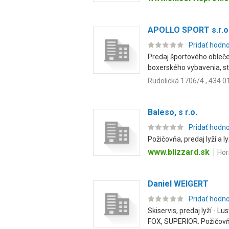
APOLLO SPORT s.r.o. 
Pridať hodn
Predaj športového oblečen
boxerského vybavenia, sto
Rudolická 1706/4 , 434 0
Baleso, s r.o.
Pridať hodn
Požičovňa, predaj lyží a ly
www.blizzard.sk
Hor
Daniel WEIGERT
Pridať hodn
Skiservis, predaj lyží -
FOX, SUPERIOR. Požičovňa 