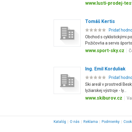
www.lusti-prodej-te
Tomáš Kertis
Pridať hodn
Obchod s cyklistickými p
Požičovňa a servis športo
www.sport-sky.cz
Č
Ing. Emil Korduliak
Pridať hodn
Ski areál v prostredí Bes
lyžiarskej výstroje - ly...
www.skiburov.cz
Va
Katalóg
|
O nás
|
Reklama
|
Podmienky
|
Cook