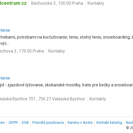
stcentrum.cz
Běchovická 3 , 100 00 Praha
Kontakty
otenie
otrebami, potrebami na korčuľovanie, tenis, stolný tenis, snowboarding,
výc...
echova 3 , 170 00 Praha
Kontakty
otenie
kýd - zjazdové lyžovanie, skokanské mostíky, trate pre bežky a snowboard
lašská Bystřice 701 , 756 27 Valašská Bystřice
Kontakty
ies
|
GDPR
|
DSA
|
Pravidlá používania
|
Kariéra v Azete
|
Kontakt
katalóg
|
Nas
© 2