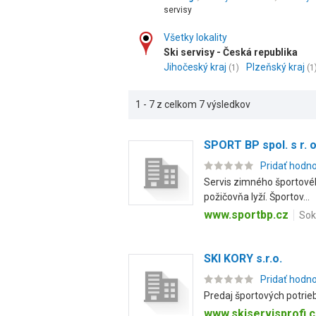
servisy
Všetky lokality
Ski servisy - Česká republika
Jihočeský kraj
Plzeňský kraj
(1)
(1
1 - 7 z celkom 7 výsledkov
SPORT BP spol. s r. o
Pridať hodn
Servis zimného športovéh
požičovňa lyží. Športov...
www.sportbp.cz
Sok
SKI KORY s.r.o.
Pridať hodn
Predaj športových potrieb
www.skiservisprofi.