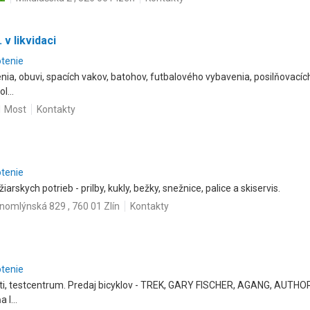
v likvidaci
otenie
ia, obuvi, spacích vakov, batohov, futbalového vybavenia, posilňovacích 
l...
1 Most
Kontakty
otenie
žiarskych potrieb - prilby, kukly, bežky, snežnice, palice a skiservis.
nomlýnská 829 , 760 01 Zlín
Kontakty
otenie
 Lusti, testcentrum. Predaj bicyklov - TREK, GARY FISCHER, AGANG, AU
l...