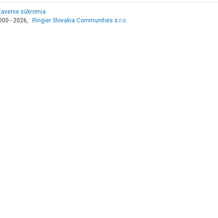
tavenie súkromia
000 - 2026,
Ringier Slovakia Communities s.r.o.