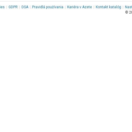
ies
|
GDPR
|
DSA
|
Pravidlá používania
|
Kariéra v Azete
|
Kontakt
katalóg
|
Nas
© 2