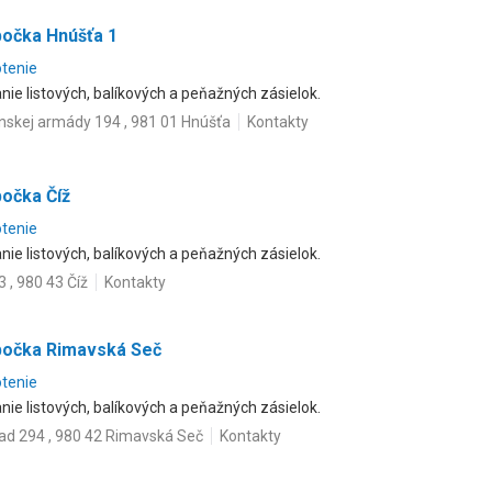
bočka Hnúšťa 1
otenie
ie listových, balíkových a peňažných zásielok.
skej armády 194 , 981 01 Hnúšťa
Kontakty
bočka Číž
otenie
ie listových, balíkových a peňažných zásielok.
3 , 980 43 Číž
Kontakty
bočka Rimavská Seč
otenie
ie listových, balíkových a peňažných zásielok.
ad 294 , 980 42 Rimavská Seč
Kontakty