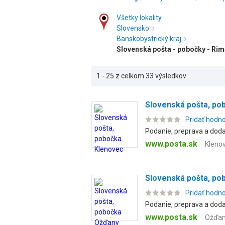
Všetky lokality
Slovensko
Banskobystrický kraj
Slovenská pošta - pobočky - Ri
1 - 25 z celkom 33 výsledkov
Slovenská pošta, po
Pridať hodn
Podanie, preprava a dodan
www.posta.sk
Klenov
Slovenská pošta, po
Pridať hodn
Podanie, preprava a dodan
www.posta.sk
Ožďan