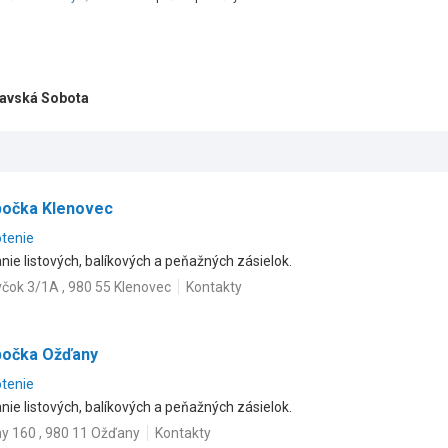
mavská Sobota
bočka Klenovec
otenie
ie listových, balíkových a peňažných zásielok.
čok 3/1A , 980 55 Klenovec
Kontakty
bočka Ožďany
otenie
ie listových, balíkových a peňažných zásielok.
y 160 , 980 11 Ožďany
Kontakty