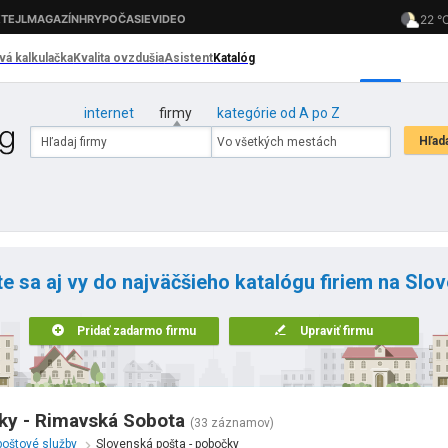
internet
firmy
kategórie od A po Z
te sa aj vy do najväčšieho katalógu firiem na Slo
Pridať zadarmo firmu
Upraviť firmu
ky - Rimavská Sobota
(33 záznamov)
poštové služby
Slovenská pošta - pobočky