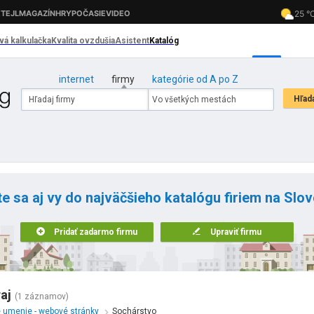
internet
firmy
kategórie od A po Z
te sa aj vy do najväčšieho katalógu firiem na Slo
Pridať zadarmo firmu
Upraviť firmu
aj
(1 záznamov)
 umenie - webové stránky
Sochárstvo