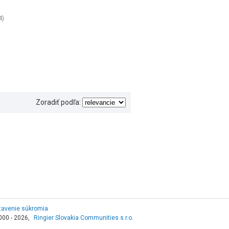
4)
Zoradiť podľa:
tavenie súkromia
000 - 2026,
Ringier Slovakia Communities s.r.o.