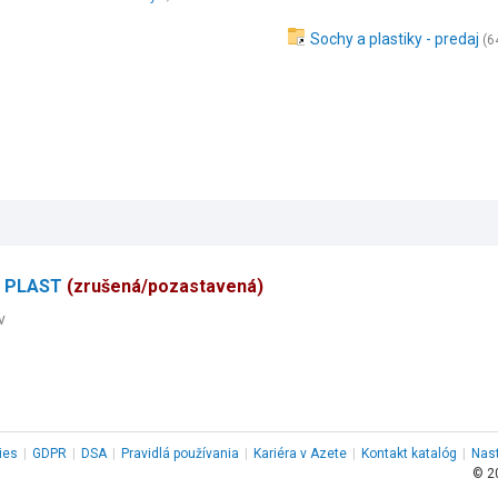
Sochy a plastiky - predaj
(6
A PLAST
(zrušená/pozastavená)
v
ies
|
GDPR
|
DSA
|
Pravidlá používania
|
Kariéra v Azete
|
Kontakt
katalóg
|
Nas
© 2