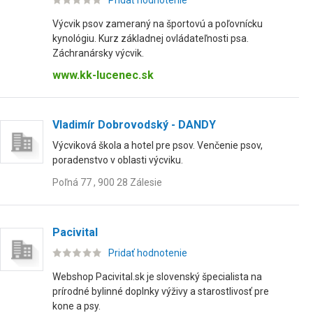
Pridať hodnotenie
Výcvik psov zameraný na športovú a poľovnícku
kynológiu. Kurz základnej ovládateľnosti psa.
Záchranársky výcvik.
www.kk-lucenec.sk
Vladimír Dobrovodský - DANDY
Výcviková škola a hotel pre psov. Venčenie psov,
poradenstvo v oblasti výcviku.
Poľná 77 , 900 28 Zálesie
Pacivital
Pridať hodnotenie
Webshop Pacivital.sk je slovenský špecialista na
prírodné bylinné doplnky výživy a starostlivosť pre
kone a psy.