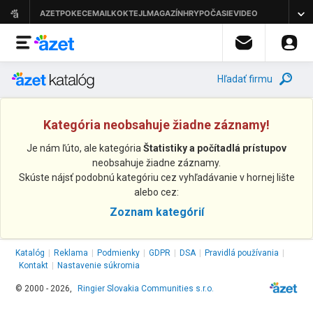
Hľadať firmu
Kategória neobsahuje žiadne záznamy!
Je nám ľúto, ale kategória
Štatistiky a počítadlá prístupov
neobsahuje žiadne záznamy.
Skúste nájsť podobnú kategóriu cez vyhľadávanie v hornej lište
alebo cez:
Zoznam kategórií
Katalóg
|
Reklama
|
Podmienky
|
GDPR
|
DSA
|
Pravidlá používania
|
Kontakt
|
Nastavenie súkromia
© 2000 - 2026,
Ringier Slovakia Communities s.r.o.